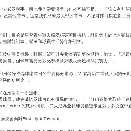
能未必及對手，因此我們需要透過合作來互補不足。」「這次有別於
賽』及其他賽事，這是我們歷來最大型的賽事，希望球隊能夠在對手身
計劃，目的是培育青年軍與體院精英項目接軌，計劃集中於七人賽技
，如體能訓練，營養和球員生活操守培訓等。
及技術可見成果，杜斯期望可以在斐濟遇到更多勁旅，他道：「球員
體素質，但球隊需要更多比賽機會來吸收經驗和測試實力。」
amage)和房傑鋒成為球隊首日的主要得分來源，M.黎萬治在首仗大演帽子
連勝的功臣之一。
和在尾場有一次進帳。
秀球員，他在港隊及球會也有優異的演出。」「分組賽能夠取得三連
特(Liam Herbert)也功不可沒，二人成為全職球員後進步甚多，多次在
對First Light Taveuni。