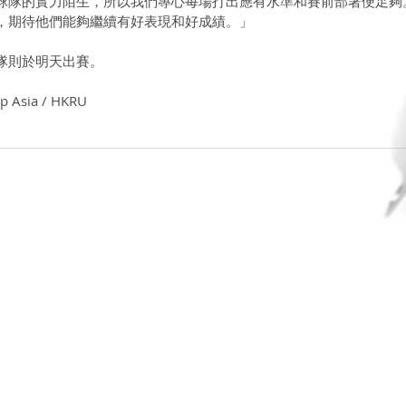
球隊的實力陌生，所以我們專心每場打出應有水準和賽前部署便足夠
，期待他們能夠繼續有好表現和好成績。」
隊則於明天出賽。
 Asia / HKRU