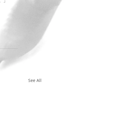
。」
See All