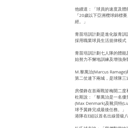
他續道：「球員的速度及體
『20歲以下亞洲欖球錦標
經。」
青苗培訓計劃是進化版青訓
採用職業球員生活規律模式
青苗培訓計劃七人隊的體能
始努力不懈地訓練及增強身
M.黎萬治(Marcus R
第二仗連下兩城，是球隊三
房傑鋒在首兩戰皆梅開二度
杜斯說：「黎萬治是一名優
(Max Denmark)及靴貝
球予翼鋒完成最後任務。」
港隊在E組以首名出線晉級八強後會面