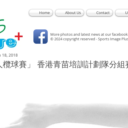
Home
About Us
Contact
U
More photos and latest news at our facebook
© 2024 copyright reserved - Sports Image Plu
n 18, 2018
人欖球賽」 香港青苗培訓計劃隊分組