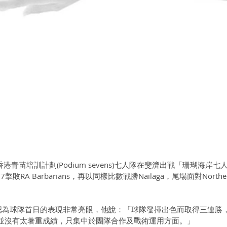
：香港青苗培訓計劃(Podium sevens)七人隊在斐濟出戰「珊瑚海岸七
RA Barbarians，再以同樣比數戰勝Nailaga，尾場面對Northern 
。
owse)認為球隊首日的表現非常亮眼，他說：「球隊發揮出色而取得三連勝
並沒有太著重成績，只集中於團隊合作及戰術運用方面。」