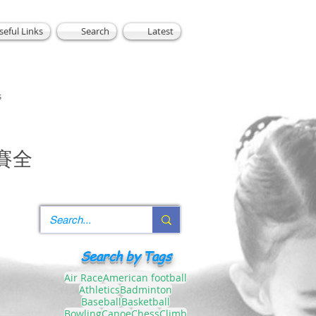
seful Links
Search
Latest
s
賽全
Search by Tags
Air Race
American football
Athletics
Badminton
Baseball
Basketball
Bowling
Canoe
Chess
Climb