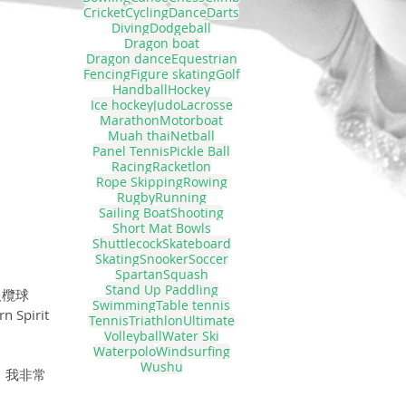
Cricket
Cycling
Dance
Darts
Diving
Dodgeball
Dragon boat
Dragon dance
Equestrian
Fencing
Figure skating
Golf
Handball
Hockey
Ice hockey
Judo
Lacrosse
Marathon
Motorboat
Muah thai
Netball
Panel Tennis
Pickle Ball
Racing
Racketlon
Rope Skipping
Rowing
Rugby
Running
Sailing Boat
Shooting
Short Mat Bowls
Shuttlecock
Skateboard
Skating
Snooker
Soccer
Spartan
Squash
Stand Up Paddling
人欖球
Swimming
Table tennis
Spirit
Tennis
Triathlon
Ultimate
Volleyball
Water Ski
Waterpolo
Windsurfing
Wushu
，我非常