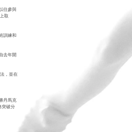
以往參與
上取
術訓練和
由去年開
戲法，並在
勝丹馬克
中路突破分