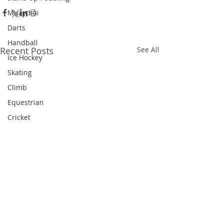
Muaythai
Darts
Handball
Recent Posts
See All
Ice Hockey
Skating
Climb
Equestrian
Cricket
Hockey
Figure Skating
Shuttlecock
Diving
Dragon Boat
Snooker
Triathlon