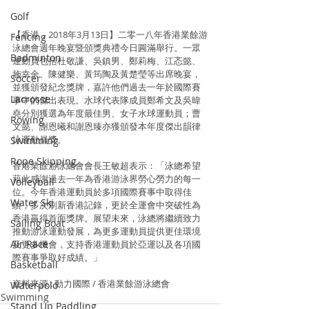
Golf
【香港，2018年3月13日】二零一八年香港業餘游
Fencing
泳總會週年晚宴暨頒獎典禮今日圓滿舉行。一眾
Badminton
運動員包括杜敬謙、吳鎮男、鄭莉梅、江忞懿、
施幸余、陳健樂、黃筠陶及黃楚瑩等出席晚宴，
Soccer
並獲頒發紀念獎牌，嘉許他們過去一年於國際賽
Lacrosse
事中的傑出表現。水球代表隊成員鄭希文及吳暐
堯分別獲選為年度最佳男、女子水球運動員；曹
Rowing
文懿、謝恩曦和謝恩臻亦獲頒發本年度傑出韻律
泳運動員獎。
Swimming
Rope Skipping
香港業餘游泳總會會長王敏超表示：「泳總希望
藉此感謝過去一年為香港游泳界勞心勞力的每一
Volleyball
位。今年香港運動員於多項國際賽事中取得佳
Water Ski
績，多次刷新香港記錄，更於全運會中突破性為
香港贏得首面獎牌。展望未來，泳總將繼續致力
Sailing Boat
推動游泳運動發展，為更多運動員提供更佳環境
Air Race
及更多機會，支持香港運動員於亞運以及各項國
際賽事爭取好成績。」
Basketball
資料來源 : 動力國際 / 香港業餘游泳總會
Waterpolo
Swimming
Stand Up Paddling