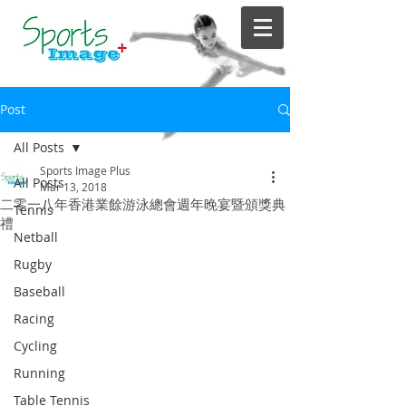
Post
All Posts
Sports Image Plus
All Posts
Mar 13, 2018
二零一八年香港業餘游泳總會週年晚宴暨頒獎典
Tennis
禮
Netball
Rugby
Baseball
Racing
Cycling
Running
Table Tennis