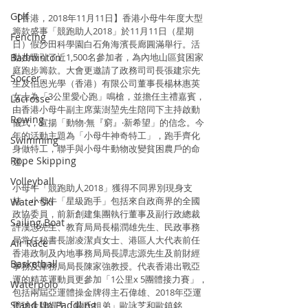
Golf
【香港，2018年11月11日】香港小母牛年度大型
籌款盛事「競跑助人2018」於11月11日（星期
Fencing
日）假沙田科學園白石角海濱長廊圓滿舉行。活
Badminton
動共吸引了近1,500名參加者，為內地山區貧困家
庭跑步籌款。大會更邀請了政務司司長張建宗先
Soccer
生及伯恩光學（香港）有限公司董事長楊林惠英
女士為「3公里愛心跑」鳴槍，並擔任主禮嘉賓，
Lacrosse
由香港小母牛副主席葉澍堃先生陪同下主持啟動
Rowing
儀式，宣揚「動物‧無『窮』‧新希望」的信念。今
年的活動主題為「小母牛神奇特工」，跑手齊化
Swimming
身做特工，聯手與小母牛動物改變貧困農戶的命
Rope Skipping
運。
Volleyball
小母牛「競跑助人2018」獲得不同界別現身支
持，小母牛「星級跑手」包括來自政商界的全國
Water Ski
政協委員，前新創建集團執行董事及副行政總裁
Sailing Boat
許漢忠先生、教育局局長楊潤雄先生、民政事務
局常任秘書長謝凌潔貞女士、港區人大代表前任
Air Race
香港政制及內地事務局局長譚志源先生及前財經
Basketball
事務及庫務局局長陳家強教授。代表香港出戰亞
運的精英運動員更參加「1公里x 5團體接力賽」，
Waterpolo
包括兩屆亞運體操金牌得主石偉雄、2018年亞運
Stand Up Paddling
壁球金牌得主「歐氏姐弟」歐詠芝和歐鎮銘、