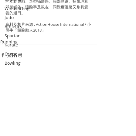
的互動遊戲、造型攝影區、臉部彩繪、扭氣球和
即製爆谷，讓跑手及親友一同歡度溫馨又別具意
Windsurfing
義的週日。
Judo
資料及相片來源 : ActionHouse International / 小
Athletics
母牛「競跑助人2018」
Spartan
Running
Karate
Canoe
Bowling
Dodgeball
Recent Posts
See All
Skateboard
Racketlon
Dance
Wushu
Squash
Pickle Ball
Padel Tennis