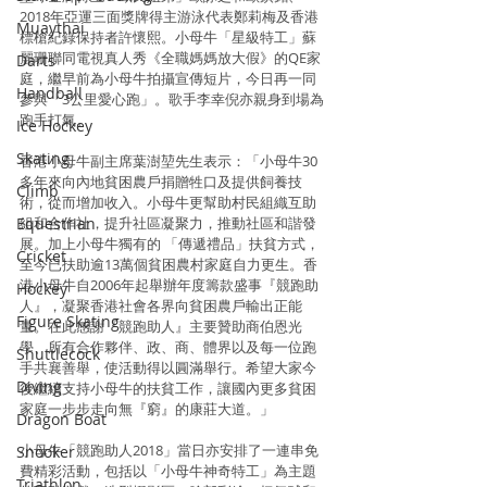
2018年亞運三面獎牌得主游泳代表鄭莉梅及香港
Muaythai
標槍紀錄保持者許懷熙。小母牛「星級特工」蘇
麗珊聯同電視真人秀《全職媽媽放大假》的QE家
Darts
庭，繼早前為小母牛拍攝宣傳短片，今日再一同
Handball
參與「3公里愛心跑」。歌手李幸倪亦親身到場為
跑手打氣。
Ice Hockey
Skating
香港小母牛副主席葉澍堃先生表示：「小母牛30
多年來向內地貧困農戶捐贈牲口及提供飼養技
Climb
術，從而增加收入。小母牛更幫助村民組織互助
Equestrian
組和合作社，提升社區凝聚力，推動社區和諧發
展。加上小母牛獨有的 「傳遞禮品」扶貧方式，
Cricket
至今已扶助逾13萬個貧困農村家庭自力更生。香
港小母牛自2006年起舉辦年度籌款盛事『競跑助
Hockey
人』，凝聚香港社會各界向貧困農戶輸出正能
Figure Skating
量。在此感謝『競跑助人』主要贊助商伯恩光
學、所有合作夥伴、政、商、體界以及每一位跑
Shuttlecock
手共襄善舉，使活動得以圓滿舉行。希望大家今
Diving
後繼續支持小母牛的扶貧工作，讓國內更多貧困
家庭一步步走向無『窮』的康莊大道。」
Dragon Boat
小母牛「競跑助人2018」當日亦安排了一連串免
Snooker
費精彩活動，包括以「小母牛神奇特工」為主題
Triathlon