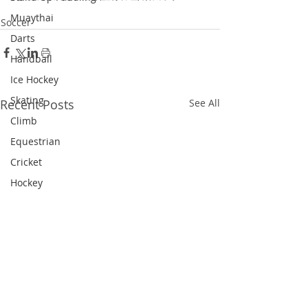
Muaythai
Soccer
Darts
Handball
Ice Hockey
Skating
Recent Posts
See All
Climb
Equestrian
Cricket
Hockey
Figure Skating
Shuttlecock
Diving
Dragon Boat
Snooker
Triathlon