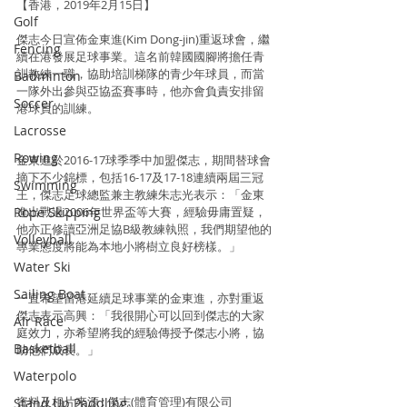
【香港，2019年2月15日】
Golf
傑志今日宣佈金東進(Kim Dong-jin)重返球會，繼
Fencing
續在港發展足球事業。這名前韓國國腳將擔任青
訓教練一職，協助培訓梯隊的青少年球員，而當
Badminton
一隊外出參與亞協盃賽事時，他亦會負責安排留
Soccer
港球員的訓練。
Lacrosse
Rowing
金東進於‪2016-17‬球季季中加盟傑志，期間替球會
摘下不少錦標，包括16-17及17-18連續兩屆三冠
Swimming
王，傑志足球總監兼主教練朱志光表示：「金東
Rope Skipping
進出戰過2006年世界盃等大賽，經驗毋庸置疑，
他亦正修讀亞洲足協B級教練執照，我們期望他的
Volleyball
專業態度將能為本地小將樹立良好榜樣。」
Water Ski
Sailing Boat
一直希望留港延續足球事業的金東進，亦對重返
傑志表示高興：「我很開心可以回到傑志的大家
Air Race
庭效力，亦希望將我的經驗傳授予傑志小將，協
Basketball
助他們成長。」
Waterpolo
資料及相片來源 : 傑志(體育管理)有限公司
Stand Up Paddling