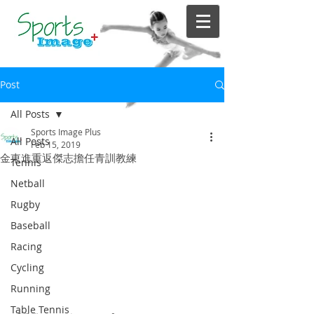
Post
All Posts
Sports Image Plus
All Posts
Feb 15, 2019
金東進重返傑志擔任青訓教練
Tennis
Netball
Rugby
Baseball
Racing
Cycling
Running
Table Tennis