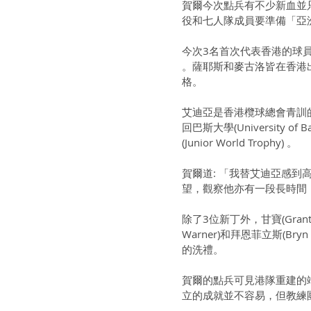
賀爾今次點兵有不少新血並
役和七人隊成員要準備「亞
今次3名首次代表香港的球員是麥古洛(C
。薩耶斯和麥古洛皆在香港
格。
艾迪亞是香港欖球總會青訓
回巴斯大學(Universit
(Junior World Trophy) 。
賀爾道: 「我替艾迪亞感
望，觀察他亦有一段長時間
除了3位新丁外，甘寶(Grant Kem
Warner)和拜恩菲立斯(B
的洗禮。
賀爾的點兵可見港隊重建的
立的成就並不容易，但教練