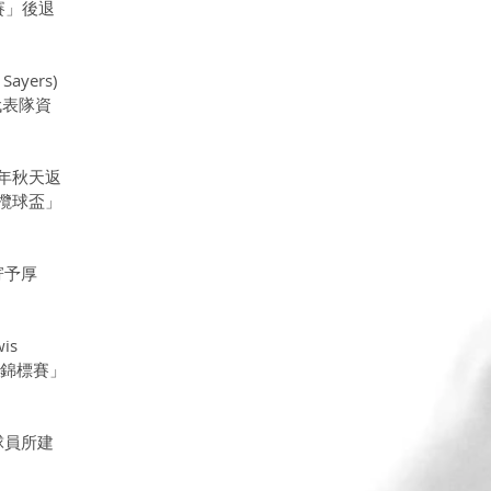
賽」後退
yers) 
代表隊資
年秋天返
年欖球盃」
寄予厚
is 
欖球錦標賽」
球員所建