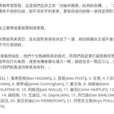
賽都寄望甚殷。這是我們忘掉之前『次輪外圍賽』結局的良機。」「
國有不俗的往績，卻不等於手到拿來。要取得成功的唯一途徑是用對
反之要將他重新壓制便更難。
前擊敗馬來西亞，並在面對香港前休息了一週，相信韓國在主場不會
不可行差踏錯。
兩勝後氣勢如虹，他們十分熟練既有的模式，而我們就是要打破那種常
能率先打出氣勢，便更有機會勝出週六一戰；雖然並非一戰定江山，
對我們衛冕成功將更為有利。」
1. 賓希堅斯(Ben HIGGINS), 2. 普斯(Alex POST)), 3. 甘寶, 4. F.菲
LLIVAN), 6. 根寧咸(James Cunningham), 7. 麥古洛, 8. 保確迪(Kane 
LATEM) ©, 10. 利維尼(Jack NVILLE), 11. 赫尼(Conor HARTLEY), 
蘭, 14. 薩耶斯, 15. 艾迪亞, 16. Dayne JANS, 17. 丹巴路(Dan BARLOW)
 諾治, 20. 派亞邦迪(Cris PIERREPOINT), 21. 拜恩菲立斯(Bryn PHILLIPS
H)