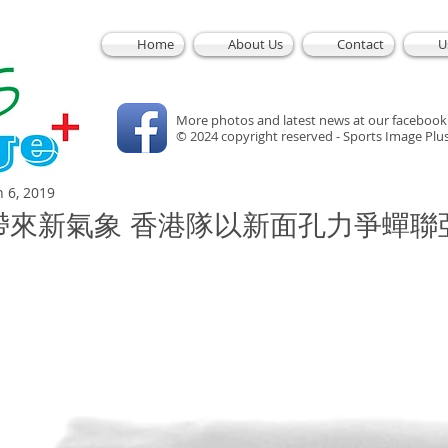
Home
About Us
Contact
U
More photos and latest news at our facebook
© 2024 copyright reserved - Sports Image Plu
n 6, 2019
帶來新氣象 香港隊以新面孔力爭蟬聯