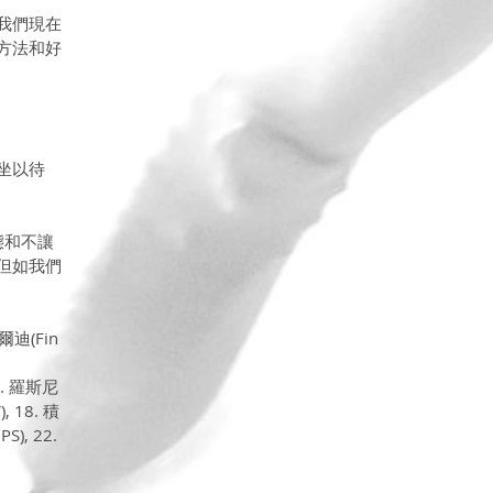
我們現在
方法和好
坐以待
態和不讓
但如我們
爾迪(Fin 
12. 羅斯尼
, 18. 積
), 22. 