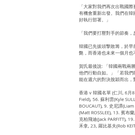
「大家對我們再次出戰國際
有機會重新出發。我們在韓
好執行部署。」
「我們要打壓對手的節奏，
韓國已先拔頭撃敗籌，於早
斃，而香港也未來一個月也
賀氏最後說: 「韓國兩戰
他們行動自如。」「若我們
能在週六的對決脫穎而出，
香港 v 韓國名單 (仁川, 6月8日): 
Field), 56. 蘇利雲(Kyle SU
BOUCAUT), 9. 史尼譚(Liam S
(Matt ROSSLEE), 13. 賓布
克柏飛迪(Jack PARFITT), 19.
禾拿, 23, 羅比基夫(Rob KEIT