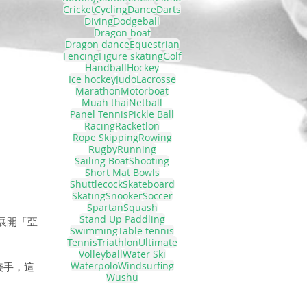
Cricket
Cycling
Dance
Darts
Diving
Dodgeball
Dragon boat
Dragon dance
Equestrian
Fencing
Figure skating
Golf
Handball
Hockey
Ice hockey
Judo
Lacrosse
Marathon
Motorboat
Muah thai
Netball
Panel Tennis
Pickle Ball
Racing
Racketlon
Rope Skipping
Rowing
Rugby
Running
Sailing Boat
Shooting
Short Mat Bowls
Shuttlecock
Skateboard
Skating
Snooker
Soccer
Spartan
Squash
Stand Up Paddling
，展開「亞
Swimming
Table tennis
Tennis
Triathlon
Ultimate
Volleyball
Water Ski
Waterpolo
Windsurfing
接手，這
Wushu