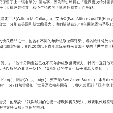
只保留了上一張名單的9個名字，因為部份球員在「世界盃次輪外圍
洲七人欖球錦標賽」和今年稍後的「奧運外圍賽」而免戰。
allum McCullough)、艾迪亞(Paul Altier)和薩耶斯(Harry Sa
出世，分別在英國和新世蘭長大，他們雙雙在2018年回流香港爭取
的優良產品之一，他曾在不同的年齡組別屢獲殊榮，這名殿鋒將於今
y of Bath)繼續學業，會以20歲以下青年軍隊長身份參加今夏的「世界青
到高興。」「他十分勤奮並已在不同年齡組別證明實力。我們一直對他
，所以很開心看見一位19、20歲出頭的年青小伙子成為大港腳。」
p)、諾治(Craig Lodge)、賓布蘭(Ben Axten-Burrett)、禾拿(Lew
ryn Phillips) 雖然曾參加「世界盃次輪外圍賽」，卻未曾受到「亞洲
端倪，他續說: 「我與球員的心情一樣既興奮又緊張，雖要取代退役
團很支持我知人善用的權利。」