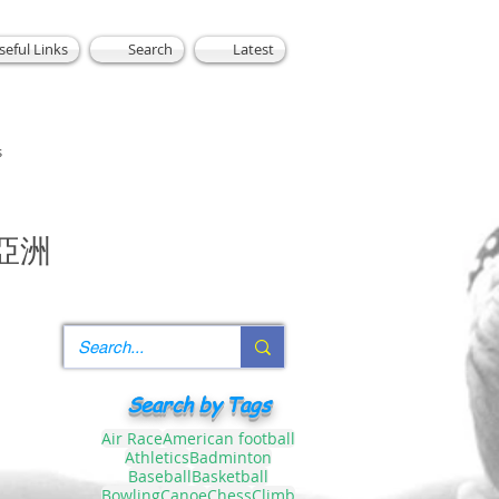
seful Links
Search
Latest
s
亞洲
Search by Tags
Air Race
American football
Athletics
Badminton
Baseball
Basketball
Bowling
Canoe
Chess
Climb