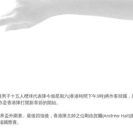
: 香港男子十五人欖球代表隊今個星期六(香港時間下午3時)將作客韓國
亦是香港隊打開新章節的開始。
界盃外圍賽」最後四強後，香港隊主帥之位剛由賀爾(Andrew Hall)
一場國際賽。