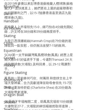
自2013年參賽以來彭博香港蘇格蘭人欖球隊(蘇格
Muaythai
蘭人)一直扶搖直上，她們更在上週的超級聯賽初
次打開勝利之門，以15-7險勝香港嘉里酒店九龍
Darts
欖球會(九龍)。
Handball
蘇格蘭人上半場領先15-0，鍾巧怡在4分鐘先開紀
Ice Hockey
錄，許文玲在38分鐘和39分鐘兩度得手。
Skating
九龍只憑漢娜姬絲(Hannah Crisp)在79分鐘的達
Climb
陣取回一點安慰，但仍無法改變7-15的敗局。
Equestrian
SCAA第一太平銅鑼灣鳳凰欖球會(鳳凰)  經歷上星
Cricket
期大敗0-61於猛虎手下後，今週對Transact 24 大
埔龍欖球會(大埔龍) 及時回勇，以 29-12 戰勝對
Hockey
手。
Figure Skating
鳳凰的一眾前鋒何巧欣、何珮琪 和曾靜文在上半
Shuttlecock
場大發神威，合力貢獻達陣並助母會領先 15-7完
Diving
半場。夏洛特舒婭 (Charlotte Shea) 在20分鐘為
大埔龍帶來達陣。
Dragon Boat
 歐景桃下半場梅開二度，助鳳凰完場前10分鐘擴
Snooker
大優勢至27-7，大埔龍的林恬暘雖然取得達陣，
Triathlon