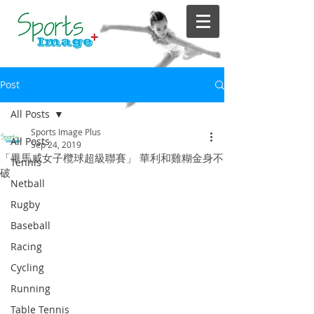
Post
All Posts
Sports Image Plus
All Posts
Sep 24, 2019
「畢馬威女子欖球超級聯賽」 華利和雞糊金身不
Tennis
破
Netball
Rugby
Baseball
Racing
Cycling
Running
Table Tennis