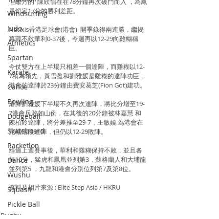
但敵方的  陳欣怡在在78分鐘再次破門而入 ，為鳳
凰鎖定17分的勝利差距。
Windsurfing
Judo
Natixis香港足球會(港會)  開季錄得兩連勝，繼揭
幕戰不敵華利0-37後，今週再以12-29向雞糊稱
Athletics
臣。
Spartan
今仗雙方在上半場只相差一個達陣，而雞糊以12-
Karate
7稍為領先，黃雪盈和劉雅媛是雞糊的達陣功臣 ，
港會的達陣於23分鐘由費安葛芝(Fion Got)建功。
Canoe
Bowling
港腳劉雅媛下半場不久再次達陣，將比分增至19-
7港會兵敗如山倒，在其後的20分鐘被林嘉慧 和 
Dodgeball
陳柏鈴達陣，將分差推至29-7，王敏嬈 為港會在
Skateboard
完場階段達陣，但仍以12-29敗陣。
Racketlon
經過上週賽事後，華利和雞糊保持不敗，並且各
得10分，猛虎和鳳凰並列第3，蘇格蘭人和大埔龍
Dance
並列第5 ，九龍和港會分別位列第7及第8位。
Wushu
資料及相片來源 : Elite Step Asia / HKRU
Squash
Pickle Ball
Rugby
Padel Tennis