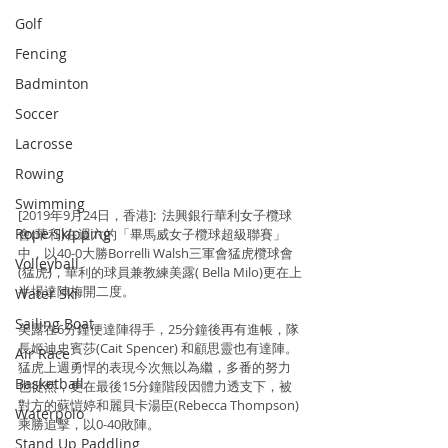
Golf
Fencing
Badminton
Soccer
Lacrosse
Rowing
Swimming
[2019年9月24日，香港]:  法興銀行華利女子欖球
Rope Skipping
會(華利)在週六的「畢馬威女子欖球超級聯賽」
中，以40-0大勝Borrelli Walsh三軍會猛虎欖球會
Volleyball
(猛虎)，華利的球員兼教練美露( Bella Milo)更在上
半場達陣梅開二度。
Water Ski
Sailing Boat
美露在6分鐘便達陣得手，25分鐘後再有進帳，隊
長姬迪史賓莎(Cait Spencer) 和顧思靈也有達陣。
Air Race
猛虎上週勇悍的表現今次無以為繼，多番的努力
Basketball
也徙然，更在最後15分鐘階段因體力透支下，被
對方的蘇愷婷和麗貝卡湯臣(Rebecca Thompson) 
Waterpolo
乘勝追擊，以0-40敗陣。
Stand Up Paddling