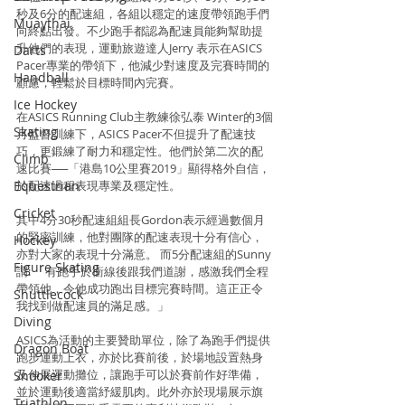
秒及6分的配速組，各組以穩定的速度帶領跑手們
Muaythai
向終點出發。不少跑手都認為配速員能夠幫助提
升他們的表現，運動旅遊達人Jerry 表示在ASICS 
Darts
Pacer專業的帶領下，他減少對速度及完賽時間的
Handball
顧慮，輕鬆於目標時間內完賽。
Ice Hockey
在ASICS Running Club主教練徐弘泰 Winter的3個
Skating
月監督訓練下，ASICS Pacer不但提升了配速技
巧，更鍛練了耐力和穩定性。他們於第二次的配
Climb
速比賽──「港島10公里賽2019」顯得格外自信，
Equestrian
於配速過程表現專業及穩定性。
Cricket
其中4分30秒配速組組長Gordon表示經過數個月
的緊密訓練，他對團隊的配速表現十分有信心，
Hockey
亦對大家的表現十分滿意。 而5分配速組的Sunny
Figure Skating
謂: 「有跑手於衝線後跟我們道謝，感激我們全程
帶領他，令他成功跑出目標完賽時間。這正正令
Shuttlecock
我找到做配速員的滿足感。」
Diving
ASICS為活動的主要贊助單位，除了為跑手們提供
Dragon Boat
跑步運動上衣，亦於比賽前後，於場地設置熱身
及伸展運動攤位，讓跑手可以於賽前作好準備，
Snooker
並於運動後適當紓緩肌肉。此外亦於現場展示旗
Triathlon