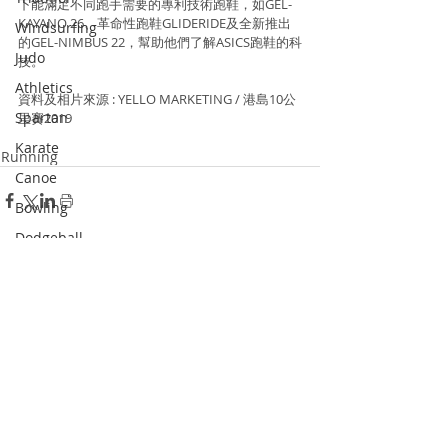
下能滿足不同跑手需要的專利技術跑鞋，如GEL-
KAYANO 26、革命性跑鞋GLIDERIDE及全新推出
Windsurfing
的GEL-NIMBUS 22，幫助他們了解ASICS跑鞋的科
Judo
技。
Athletics
資料及相片來源 : YELLO MARKETING / 港島10公
Spartan
里賽2019
Karate
Running
Canoe
Bowling
Dodgeball
Skateboard
Recent Posts
See All
Racketlon
Dance
Wushu
Squash
Pickle Ball
Padel Tennis