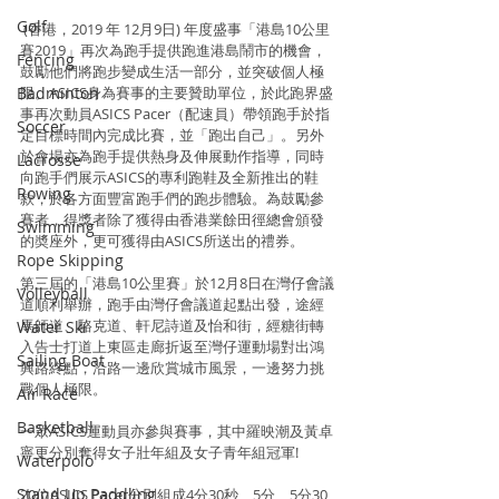
Golf
 (香港，2019 年 12月9日) 年度盛事「港島10公里
賽2019」再次為跑手提供跑進港島鬧市的機會，
Fencing
鼓勵他們將跑步變成生活一部分，並突破個人極
Badminton
限。ASICS身為賽事的主要贊助單位，於此跑界盛
事再次動員ASICS Pacer（配速員）帶領跑手於指
Soccer
定目標時間內完成比賽，並「跑出自己」。另外
於會場亦為跑手提供熱身及伸展動作指導，同時
Lacrosse
向跑手們展示ASICS的專利跑鞋及全新推出的鞋
Rowing
款，於各方面豐富跑手們的跑步體驗。為鼓勵參
賽者，得獎者除了獲得由香港業餘田徑總會頒發
Swimming
的奬座外，更可獲得由ASICS所送出的禮券。    
Rope Skipping
第三屆的「港島10公里賽」於12月8日在灣仔會議
Volleyball
道順利舉辦，跑手由灣仔會議道起點出發，途經
馬師道、駱克道、軒尼詩道及怡和街，經糖街轉
Water Ski
入告士打道上東區走廊折返至灣仔運動場對出鴻
Sailing Boat
興路終點，沿路一邊欣賞城市風景，一邊努力挑
戰個人極限。
Air Race
Basketball
一眾ASICS運動員亦參與賽事，其中羅映潮及黃卓
寧更分別奪得女子壯年組及女子青年組冠軍! 
Waterpolo
Stand Up Paddling
20位ASICS Pacer分別組成4分30秒、5分、5分30