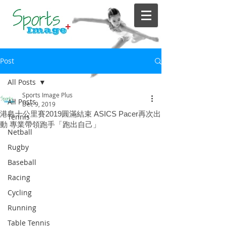
Post
All Posts
Sports Image Plus
All Posts
Dec 9, 2019
港島十公里賽2019圓滿結束 ASICS Pacer再次出
Tennis
動 專業帶領跑手「跑出自己」
Netball
Rugby
Baseball
Racing
Cycling
Running
Table Tennis