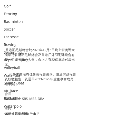
Golf
Fencing
Badminton
Soccer
Lacrosse
Rowing
 香港羽毛球總會於2023年12月6日晚上假奧運大
Swimming
樓舉行香港羽毛球總會及香港戶外羽毛球總會有
限公司週年同人大會，會上共有32個屬會代表出
Rope Skipping
席。
Volleyball
      大會先由湯恩佳會長報告會務、通過財政報告
Water Ski
及核數報告，及選舉2023-2025年度董事會成員，
Sailing Boat
名單如下：
Air Race
會長：
Basketball
湯恩佳博士 SBS, MBE, DBA
Waterpolo
主席：
湯偉倫先生 BBS, MH, JP
Stand Up Paddling