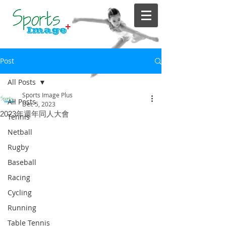
Post
All Posts
Sports Image Plus
All Posts
Dec 5, 2023
2023年週年同人大會
Tennis
Netball
Rugby
Baseball
Racing
Cycling
Running
Table Tennis