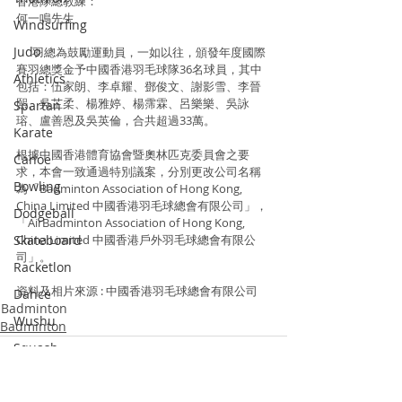
香港隊總教練：
何一鳴先生
Windsurfing
Judo
      羽總為鼓勵運動員，一如以往，頒發年度國際
賽羽總獎金予中國香港羽毛球隊36名球員，其中
Athletics
包括：伍家朗、李卓耀、鄧俊文、謝影雪、李晉
熙、吳芷柔、楊雅婷、楊霈霖、呂樂樂、吳詠
Spartan
瑢、盧善恩及吳英倫，合共超過33萬。
Karate
根據中國香港體育協會暨奧林匹克委員會之要
Canoe
求，本會一致通過特別議案，分別更改公司名稱
Bowling
為「Badminton Association of Hong Kong, 
China Limited 中國香港羽毛球總會有限公司」，
Dodgeball
「AirBadminton Association of Hong Kong, 
Skateboard
China Limited 中國香港戶外羽毛球總會有限公
司」。
Racketlon
資料及相片來源 : 中國香港羽毛球總會有限公司
Dance
Badminton
Wushu
Badminton
Squash
Pickle Ball
Padel Tennis