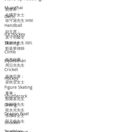
Muaythai
副會長：
金國芳女士
Darts
徐守滬先生 MBE
Handball
副主席：
Ice Hockey
黃守明醫生
Skating
陳智才先生 BBS
劉嘉華律師
Climb
義務秘書：
Equestrian
周日光先生
Cricket
義務司庫：
Hockey
梁秋雲女士
Figure Skating
董事：
Shuttlecock
鄭榮基先生
曾醒華先生
Diving
龍永光先生
Dragon Boat
張琼珍女士
郭天鳴先生
Snooker
Triathlon