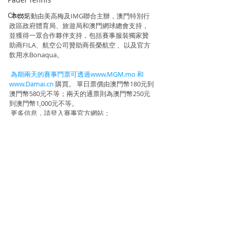
Chess
 本次活動由美高梅及IMG聯合主辦，澳門特別行
政區政府體育局、旅遊局和澳門網球總會支持，
並獲得一眾合作夥伴支持，包括賽事服裝獨家贊
助商FILA、航空公司贊助商長榮航空 、以及官方
飲用水Bonaqua。
為期兩天的賽事門票可透過www.MGM.mo
和
www.Damai.cn
 購買。 單日票價由澳門幣180元到
澳門幣580元不等；兩天的通票則為澳門幣250元
到澳門幣1,000元不等。
 更多信息，請登入賽事官方網站：
www.MGMMacauTennis.com
。
  資料及相片來源 : IMG
Tennis
Tennis
Recent Posts
See All