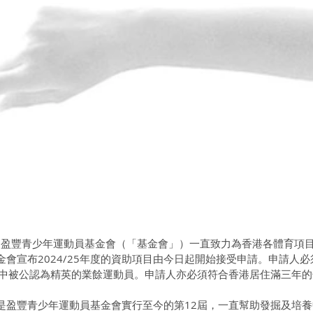
5日】盈豐青少年運動員基金會（「基金會」）一直致力為香港各體育項
會宣布2024/25年度的資助項目由今日起開始接受申請。申請人必
組中被公認為精英的業餘運動員。申請人亦必須符合香港居住滿三年的
目已是盈豐青少年運動員基金會實行至今的第12屆，一直幫助發掘及培