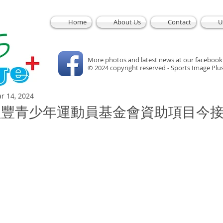
Home
About Us
Contact
U
More photos and latest news at our facebook
© 2024 copyright reserved - Sports Image Plu
r 14, 2024
年度盈豐青少年運動員基金會資助項目今