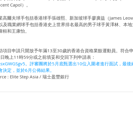
nt Capol）。
高爾夫球手包括香港球手張雄熙、新加坡球手廖廣益（James Leo
wee），以及職業網球手包括香港史上世界排名最高的男子球手黃澤林、本
瑋桓和王康怡。
助項目申請只開放予年滿13至30歲的香港合資格業餘運動員。符合
17日晚上11時59分或之前填妥和交回下列申請表：
FLsxGWGSgv5
。評審團將於5月底甄選出10位入圍者進行面試，最後
會決定，並於6月公佈結果。
urce : Elite Step Asia / 瑞士盈豐銀行