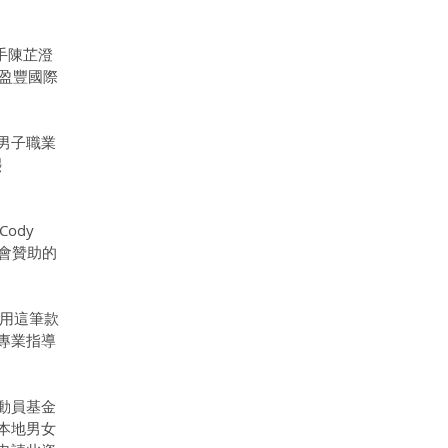
手陳芷澄
為盈豐國際
男子職業
熙
dy 
總會贊助的
運用這筆款
專業指導
動員基金
本地男女