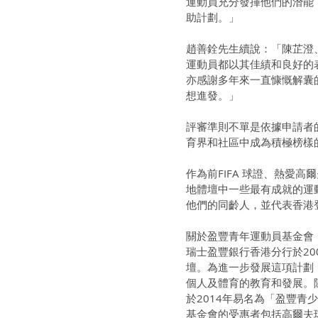
運動員充分發揮他們的潛能
助計劃。」
趙善銓先生續說：「陳芷澄
運動員都以其佳績和良好的
亦感謝多年來一直慷慨解囊
想進發。」
評審準則不單是依據申請者
育界和社區中成為積極榜樣
作為前FIFA 球證、熱愛
地體壇中一些最有成就的運
他們的同齡人，並代表香港
關於盈豐青年運動員基金會
瑞士盈豐銀行香港分行於2
壇。為進一步發展這項計劃
個人及體育的教育和發展。陳
於2014年易名為「盈豐
基金會的受惠者包括高爾夫球手陳婥