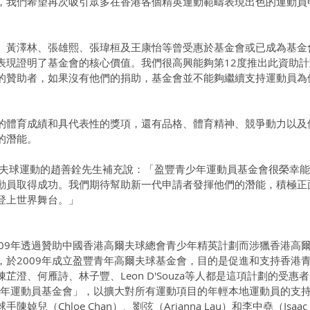
，我們希望再次吸引眾多在香港各個精英運動範疇表現出色的運動員
、黃澤林、張雄熙、張瑋桓及王康怡等曾受惠於基金會或已成為基金
表現證明了基金會的核心價值。我們很高興能夠第12度推出此資助
的贊助者，如果沒有他們的捐助，基金會並不能夠繼續支持運動員為
的體育成績和具代表性的獎項，還有品格、體育精神、競爭動力以及
的潛能。
高爾夫球運動的趙善銓先生補充說：「盈豐青少年運動員基金會很榮幸
動員取得成功。我們期待幫助新一代申請者發揮他們的潛能，積極正
登上世界舞台。」
009年透過贊助中國香港高爾夫球總會青少年精英計劃而涉獵香港高
，於2009年成立盈豐青年高爾夫球基金會，目的是促進和支持香港
芷澄、何雁詩、林子豐、Leon D'Souza等人都是這項計劃的受惠
青少年運動員基金會」，以擴大對所有運動項目的年輕本地運動員的支
兒（Chloe Chan）、劉弦（Arianna Lau）和李中堯（Isaac 