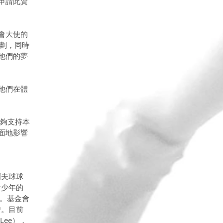
申請此資
會大使的
計劃，同時
他們的夢
他們在體
能夠支持本
面地影響
爾夫球球
青少年的
者。基金會
持。目前
Lee），