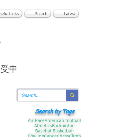
seful Links
Search
Latest
s
接受申
Search by Tags
Air Race
American football
Athletics
Badminton
Baseball
Basketball
Bowling
Canoe
Chess
Climb