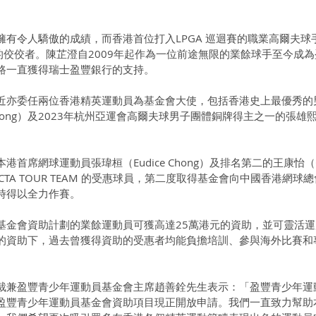
擁有令人驕傲的成績，而香港首位打入LPGA 巡迴賽的職業高爾夫球
更是其中的佼佼者。陳芷澄自2009年起作為一位前途無限的業餘球手至今成
路一直獲得瑞士盈豐銀行的支持。
近亦委任兩位香港精英運動員為基金會大使，包括香港史上最優秀的
 Wong）及2023年杭州亞運會高爾夫球男子團體銅牌得主之一的張雄
首席網球運動員張瑋桓（Eudice Chong）及排名第二的王康怡（Co
KCTA TOUR TEAM 的受惠球員，第二度取得基金會向中國香港網球
時得以全力作賽。
基金會資助計劃的業餘運動員可獲高達25萬港元的資助，並可靈活
的資助下，過去曾獲得資助的受惠者均能負擔培訓、參與海外比賽和
裁兼盈豐青少年運動員基金會主席趙善銓先生表示：「盈豐青少年運
年度盈豐青少年運動員基金會資助項目現正開放申請。我們一直致力幫助