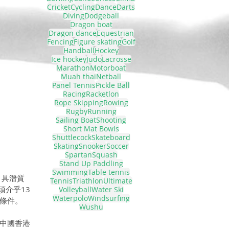
Cricket
Cycling
Dance
Darts
Diving
Dodgeball
Dragon boat
Dragon dance
Equestrian
Fencing
Figure skating
Golf
Handball
Hockey
Ice hockey
Judo
Lacrosse
Marathon
Motorboat
Muah thai
Netball
Panel Tennis
Pickle Ball
Racing
Racketlon
Rope Skipping
Rowing
Rugby
Running
Sailing Boat
Shooting
Short Mat Bowls
Shuttlecock
Skateboard
Skating
Snooker
Soccer
Spartan
Squash
Stand Up Paddling
Swimming
Table tennis
目具潛質
Tennis
Triathlon
Ultimate
須介乎13
Volleyball
Water Ski
Waterpolo
Windsurfing
條件。
Wushu
養中國香港