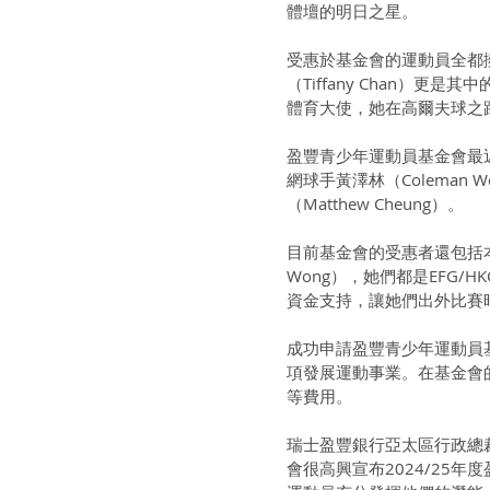
體壇的明日之星。
受惠於基金會的運動員全都
（Tiffany Chan）
體育大使，她在高爾夫球之
盈豐青少年運動員基金會最
網球手黃澤林（Coleman
（Matthew Cheung）。
目前基金會的受惠者還包括本港
Wong），她們都是EFG/H
資金支持，讓她們出外比賽
成功申請盈豐青少年運動員
項發展運動事業。在基金會
等費用。
瑞士盈豐銀行亞太區行政總
會很高興宣布2024/25