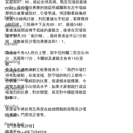
反超前87：86，掀起全球高潮。戰至完場前最後
一刻，長沙電信勇勝的德茲明威爾斯在左中場線
Windsurfing
壓哨出被董健阻封，引發爭議。球證翻看錄像經
Judo
過逾5分鐘商討後，判罰董健出手犯規，客隊獲得
3個罰球，三投兩中下反先88：87。最後0.6秒，
Athletics
董健邊線開波傳予底線的盧藝文，後者在完場笛
Spartan
後才射入3分「食詐糊」，最終香港金牛以1分飲
恨，場數被長沙電信勇勝追和1：1。
Karate
Canoe
香港金牛有4人得分上雙，當中厄特爾二世交出36
分，克羅斯17分，卡爾頓及盧藝文各有13分貢
Bowling
獻。
香港金牛總教練解立彬賽後表示：「我們今場打
Dodgeball
得有點被動，在進攻端、防守端的執行上都有一
Skateboard
些猶豫。一場精彩的比賽，很遺憾未能獲勝。今
場雙方都展示出很高水平，如果大家都能打成這
Racketlon
樣激烈的比賽，對於聯盟、甚至對中國籃壇都是
Dance
好事！」
Wushu
香港金牛將於周五再度在啟德體藝館迎戰長沙電
信勇勝，門票現正發售。
Squash
Pickle Ball
【門票發售詳情】
購票平台：HK Ticketing
Padel Tennis