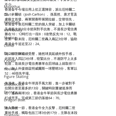
不少。
Muaythai
香港金牛今場沿用上仗正選陣容，派出厄特爾二
Darts
世、卡爾頓（Josh Carlton）、孫晨然、唐才育及
盧藝文首發。兩軍開賽即展開拉鋸，交替領先，
Handball
香港金牛靠厄特爾二世的個人突破，加上卡爾頓
及盧藝文的3分冷箭與對手抗衡，不過長沙電信勇
Ice Hockey
勝在10：12時打出一段8：0攻勢反先18：12。戰
Skating
至第一節末段，厄特爾二世轟入兩記3分球，協助
香港金牛追近至22：24。
Climb
Equestrian
第二節主隊繼續受壓，雖然球員延續外投手感，
此節攻入四記3分球，咬緊比分，不過防守上太多
Cricket
犯規，造就長沙電信勇勝單在罰球線上就取得11
分，加上外援德茲明威爾斯一球壓哨3分，客軍以
Hockey
52：46領先半場。
Figure Skating
換邊後，香港金牛球員手風欠順，進一步被對手
Shuttlecock
拉開分差至最多的13分，關鍵時刻董健挺身而
Diving
出，連轟兩球3分，香港金牛單節與長沙電信勇勝
打成平手，完成第三節仍落後64：70。
Dragon Boat
Snooker
進入最後一節，香港金牛全力反擊，厄特爾二世
重拾手感，獨取包括三球3分的17分，主隊在末段
Triathlon