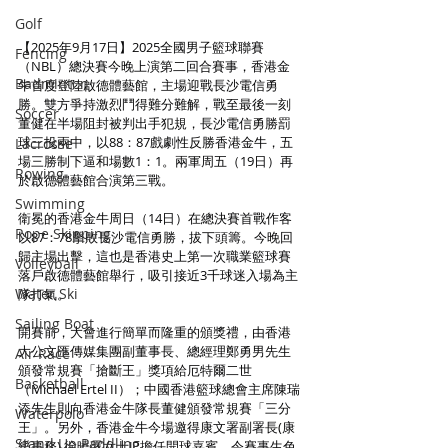
Golf
【2025年9月17日】2025全國男子籃球聯賽
Fencing
（NBL）總決賽今晚上演第二回合賽事，香港金
Badminton
牛首度登陸啟德體藝館，主場迎戰長沙電信勇
勝。雙方爭持激烈鬥得難分難解，戰至最後一刻
Soccer
董健在半場阻封被判出手犯規，長沙電信勇勝罰
球三投兩中，以88：87戲劇性反勝香港金牛，五
Lacrosse
場三勝制下逼和場數1：1。兩軍周五（19日）再
Rowing
於啟德體藝館合演第三戰。
Swimming
衛冕的香港金牛周日（14日）在總決賽首戰作客
Rope Skipping
以87：78擊敗長沙電信勇勝，拔下頭籌。今晚回
歸主場出擊，這也是香港史上第一次職業籃球賽
Volleyball
落戶啟德體藝館舉行，吸引接近3千球迷入場為主
Water Ski
隊打氣。
Sailing Boat
開賽前，大會進行簡單而隆重的頒獎禮，由香港
大公文匯傳媒集團副董事長、總經理鄭勇男先生
Air Race
頒發常規賽「搶斷王」獎項給厄特爾二世
Basketball
（Michael Ertel II）；中國香港籃球總會主席陳瑞
添先生則向香港金牛隊長董健頒發常規賽「三分
Waterpolo
王」。另外，香港金牛今場邀得康文署副署長(康
Stand Up Paddling
樂事務) 徐曉露女士JP擔任開球嘉賓，令賽事生色