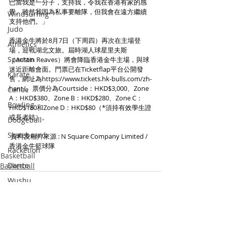
已當我是一分子，支持我，令我在香港有家的感
覺。雖然我因為私事要離隊，但我會在遠方繼續
Windsurfing
支持他們。」
Judo
香港金牛將於8月7日（下周四）再次在主場登
Athletics
場，迎戰湖北文旅。屆時湖人球星里夫斯
Spartan
（Austin Reaves）將會降臨香港金牛主場，與球
迷近距離會面。門票已在Ticketflap平台公開發
Karate
售，網址為https://
www.tickets.hk-bulls.com/zh-
hant/。票價分為Courtside：HKD$3,000、Zone
Canoe
A：HKD$380、Zone B：HKD$280、Zone C：
Bowling
HKD$180和Zone D：HKD$80（*須持有效學生證
或長者咭）。
Dodgeball
Skateboard
 資料及相片來源 : N Square Company Limited / 
香港金牛籃球隊
Racketlon
Basketball
Dance
Basketball
Wushu
Squash
Pickle Ball
See All
Padel Tennis