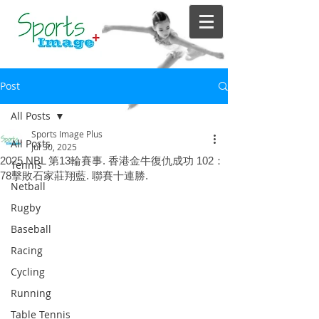
Post
All Posts
Sports Image Plus
All Posts
Jul 30, 2025
2025 NBL 第13輪賽事. 香港金牛復仇成功 102：
Tennis
78擊敗石家莊翔藍. 聯賽十連勝.
Netball
Rugby
Baseball
Racing
Cycling
Running
Table Tennis