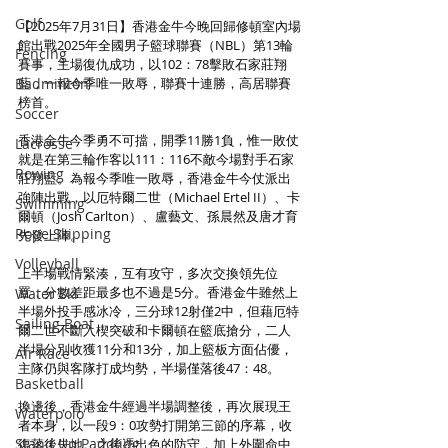
Golf
【2025年7月31日】香港金牛今晚回歸修頓室內場
館出戰2025年全國男子籃球聯賽（NBL）第13輪
Fencing
賽事，主場復仇成功，以102：78擊敗石家莊翔
Badminton
藍，一報今季唯一敗辱，聯賽十連勝，高居聯賽
榜首。
Soccer
香港金牛今季勇不可擋，開季11勝1負，惟一敗仗
Lacrosse
就是在第三輪作客以111：116不敵今場對手石家
Rowing
莊翔藍。為報今季唯一敗辱，香港金牛今仗派出
強陣出戰，以厄特爾二世（Michael Ertel II）、卡
Swimming
爾頓（Josh Carlton）、盧藝文、孫晨然及唐才育
Rope Skipping
先發上陣。
Volleyball
上半場戰情緊湊，互有攻守，多次交換領先位
置，分數差距最多也不過是5分。香港金牛雖然上
Water Ski
半場外投手感冰冷，三分球12射僅2中，但藉厄特
Sailing Boat
爾二世不斷入楔突破和卡爾頓在籃底搶分，二人
半場分別收獲11分和13分，加上籃板方面佔優，
Air Race
主隊仍與客隊打成均勢，半場僅落後47：48。
Basketball
換邊後，香港金牛經過半場調整後，再次展現王
Waterpolo
者本身，以一段9：0攻勢打開第三節的序幕，收
Stand Up Paddling
復落後失地。之後憑出色的防守，加上外圍命中