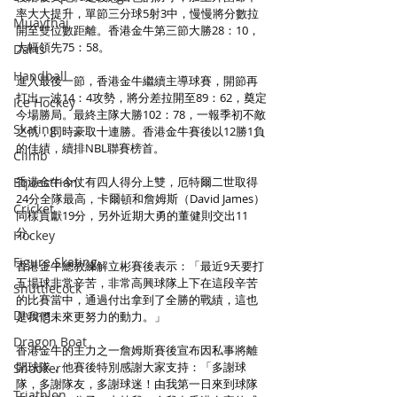
率大大提升，單節三分球5射3中，慢慢將分數拉
Muaythai
開至雙位數距離。香港金牛第三節大勝28：10，
大幅領先75：58。
Darts
Handball
進入最後一節，香港金牛繼續主導球賽，開節再
打出一波14：4攻勢，將分差拉開至89：62，奠定
Ice Hockey
今場勝局。最終主隊大勝102：78，一報季初不敵
Skating
之仇，同時豪取十連勝。香港金牛賽後以12勝1負
的佳績，續排NBL聯賽榜首。
Climb
Equestrian
香港金牛今仗有四人得分上雙，厄特爾二世取得
24分全隊最高，卡爾頓和詹姆斯（David James）
Cricket
同樣貢獻19分，另外近期大勇的董健則交出11
分。
Hockey
Figure Skating
香港金牛總教練解立彬賽後表示：「最近9天要打
五場球非常辛苦，非常高興球隊上下在這段辛苦
Shuttlecock
的比賽當中，通過付出拿到了全勝的戰績，這也
Diving
是我們未來更努力的動力。」
Dragon Boat
香港金牛的主力之一詹姆斯賽後宣布因私事將離
開球隊，他賽後特別感謝大家支持：「多謝球
Snooker
隊，多謝隊友，多謝球迷！由我第一日來到球隊
Triathlon