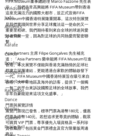
FIFA Museum董事總經理 Marco Fazzone 先生表
示：「我們非常高興能將 FIFA Museum帶到香港
Windsurfing
這座充滿活力的國際大都市，並正式宣佈FIFA 
Judo
Museum中國香港特展隆重開幕。這次特別展覽
是我們實踐與世界分享足球魔法這一使命的又一
Athletics
重要里程碑。我們期待看到來自全球的球迷與愛
Spartan
好者齊聚一堂，因為對足球的共同熱愛而緊密聯
繫。」
Karate
Asia Partners 主席 Filipe Gonçalves 先生補充
Canoe
道：「Asia Partners 榮幸能將 FIFA Museum引進
Bowling
香港。本次展覽不僅能與香港充滿熱情的足球社
群建立深厚連結，更能透過合家歡的體驗啟發下
Dodgeball
一代。FIFA Museum中國香港特展旨在吸引來自
Skateboard
香港、大中華地區及海外的訪客，提供了一個獨
一無二的平台來訴說國際足球的全球故事。我們
Racketlon
非常自豪能迎來這項文化盛事。」
Dance
門票與展覽詳情
Wushu
展覽門票現已發售，標準門票為港幣180元，優惠
門票為港幣140元。若想追求更尊貴的體驗，觀眾
Squash
可購買 VIP 門票，尊享優先入場資格及一系列珍
Pickle Ball
貴收藏品，包括黃金門票禮盒及官方限量版周邊
商品。
Padel Tennis