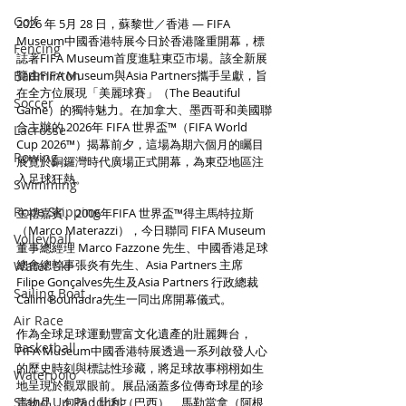
Golf
2026 年 5月 28 日，蘇黎世／香港 — FIFA 
Museum中國香港特展今日於香港隆重開幕，標
Fencing
誌著FIFA Museum首度進駐東亞市場。該全新展
Badminton
覽由FIFA Museum與Asia Partners攜手呈獻，旨
在全方位展現「美麗球賽」（The Beautiful 
Soccer
Game）的獨特魅力。在加拿大、墨西哥和美國聯
合主辦的 2026年 FIFA 世界盃™（FIFA World 
Lacrosse
Cup 2026™）揭幕前夕，這場為期六個月的矚目
Rowing
展覽於銅鑼灣時代廣場正式開幕，為東亞地區注
入足球狂熱。
Swimming
Rope Skipping
主禮嘉賓、2006年FIFA 世界盃™得主馬特拉斯
（Marco Materazzi），今日聯同 FIFA Museum
Volleyball
董事總經理 Marco Fazzone 先生、中國香港足球
總會總幹事張炎有先生、Asia Partners 主席 
Water Ski
Filipe Gonçalves先生及Asia Partners 行政總裁
Sailing Boat
Calim Bouhadra先生一同出席開幕儀式。
Air Race
作為全球足球運動豐富文化遺產的壯麗舞台，
Basketball
FIFA Museum中國香港特展透過一系列啟發人心
的歷史時刻與標誌性珍藏，將足球故事栩栩如生
Waterpolo
地呈現於觀眾眼前。展品涵蓋多位傳奇球星的珍
Stand Up Paddling
貴物品，包括：比利（巴西）、馬勒當拿（阿根