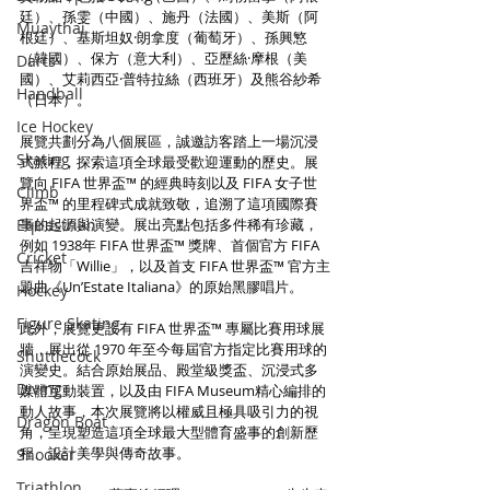
廷）、孫雯（中國）、施丹（法國）、美斯（阿
Muaythai
根廷）、基斯坦奴·朗拿度（葡萄牙）、孫興慜
（韓國）、保方（意大利）、亞歷絲·摩根（美
Darts
國）、艾莉西亞·普特拉絲（西班牙）及熊谷紗希
Handball
（日本）。
Ice Hockey
展覽共劃分為八個展區，誠邀訪客踏上一場沉浸
Skating
式旅程，探索這項全球最受歡迎運動的歷史。展
覽向 FIFA 世界盃™ 的經典時刻以及 FIFA 女子世
Climb
界盃™ 的里程碑式成就致敬，追溯了這項國際賽
Equestrian
事的起源與演變。展出亮點包括多件稀有珍藏，
例如 1938年 FIFA 世界盃™ 獎牌、首個官方 FIFA 
Cricket
吉祥物「Willie」，以及首支 FIFA 世界盃™ 官方主
題曲《Un’Estate Italiana》的原始黑膠唱片。
Hockey
Figure Skating
此外，展覽更設有 FIFA 世界盃™ 專屬比賽用球展
牆，展出從 1970 年至今每屆官方指定比賽用球的
Shuttlecock
演變史。結合原始展品、殿堂級獎盃、沉浸式多
Diving
媒體互動裝置，以及由 FIFA Museum精心編排的
動人故事，本次展覽將以權威且極具吸引力的視
Dragon Boat
角，呈現塑造這項全球最大型體育盛事的創新歷
程、設計美學與傳奇故事。
Snooker
Triathlon