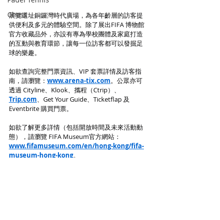
Chess
展覽選址銅鑼灣時代廣場，為各年齡層的訪客提
供便利及多元的體驗空間。除了展出FIFA 博物館
官方收藏品外，亦設有專為學校團體及家庭打造
的互動與教育環節，讓每一位訪客都可以發掘足
球的樂趣。
如欲查詢完整門票資訊、VIP 套票詳情及訪客指
南，請瀏覽：
www.arena-tix.com
。公眾亦可
透過 Cityline、Klook、攜程（Ctrip）、
Trip.com
、Get Your Guide、Ticketflap 及 
Eventbrite 購買門票。
如欲了解更多詳情（包括開放時間及未來活動動
態），請瀏覽 FIFA Museum官方網站：
www.fifamuseum.com/en/hong-kong/fifa-
museum-hong-kong
。
如欲了解更多有關Asia Partners的資訊，請瀏覽
官方網站：
www.asiapartners-global.com
。
資料及相片來源 ：動力國際體育公關公司代表
Asia Partners
Soccer