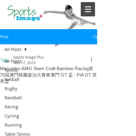
Post
All Posts
Sports Image Plus
All Posts
Nov 17, 2023
Mercedes-AMG Team Craft-Bamboo Racing第
Tennis
70屆澳門格蘭披治大賽車澳門 GT 盃 - FIA GT 世
Netball
界盃
Rugby
Baseball
Racing
Cycling
Running
Table Tennis