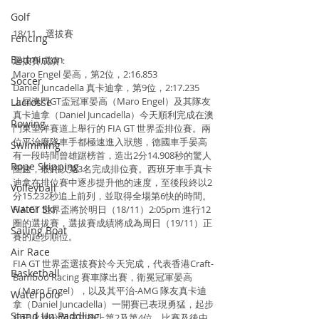
Golf
18/11，選拔賽
Fencing
Badminton
選拔賽成績：
Maro Engel 晏高，第2位，2:16.853
Soccer
Daniel Juncadella 真卡迪拿，第9位，2:17.235 
上屆澳門GT盃冠軍晏高（Maro Engel）及其隊友
Lacrosse
真卡迪拿（Daniel Juncadella）今天順利完成在澳
Rowing
門東望洋賽道上舉行的 FIA GT 世界盃排位賽。兩
位平治廠隊車手都極速進入狀態，德國車手晏高
Swimming
有一段時間曾雄踞榜首，造出2分14.908秒的驚人
Rope Skipping
圈速，最終以第3名完成排位賽。西班牙車手真卡
迪拿在排位賽中逐步提升他的速度，至後段終以2
Volleyball
分15.232秒追上前列，並取得全場第6快的時間。
Water Ski
FIA GT 世界盃將於明日（18/11）2:05pm 進行12
圈的選拔賽，選拔賽成績將成為周日（19/11）正
Sailing Boat
賽的起步順位。
Air Race
FIA GT 世界盃選拔賽於今天完成，代表香港Craft-
Basketball
Bamboo Racing 賽車隊出賽，衛冕冠軍晏高
（Maro Engel），以及其平治-AMG 隊友真卡迪
Waterpolo
拿（Daniel Juncadella）一開賽已表現勇猛，起步
Stand Up Paddling
起已火速分別成功搶上第2及第4位。比賽及後由