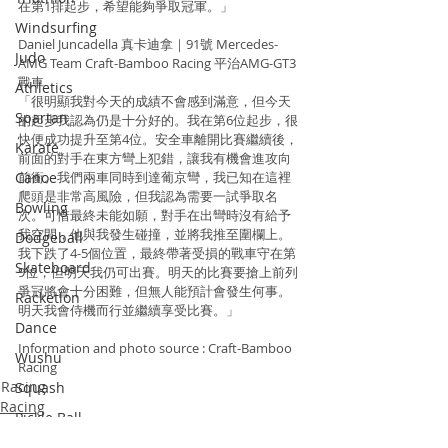
在第1排起步，希望能夠爭取冠軍。」
Windsurfing
Daniel Juncadella 真卡迪拿｜91號 Mercedes-
Judo
AMG Team Craft-Bamboo Racing 平治AMG-GT3 
戰車
Athletics
「很明顯我對今天的成績不會感到滿意，但今天
Spartan
的起步我認為仍是十分好的。我在第6位起步，很
快便成功提升至第4位。安全車離開比賽繼續後，
Karate
前面的對手在東方彎上犯錯，讓我有機會進攻向
Canoe
前衝。我們兩車同時到達葡京彎，我已知在這裡
爬頭是非常高風險，但我認為需要一試爭取名
Bowling
次。可惜最終未能如願，對手在出彎時沒有給予
我空間，他與我發生碰撞，並將我推至圍欄上。
Dodgeball
我下跌了4-5個位置，最終帶著受損的戰車守在第
Skateboard
9位，但明天我仍可出賽。明天的比賽要搶上前列
爭冠將會十分困難，但無人能預計會發生何事。
Racketlon
明天我會侍機而行並繼續享受比賽。」
Dance
Information and photo source : Craft-Bamboo 
Wushu
Racing
Racing
Squash
Racing
Pickle Ball
Padel Tennis