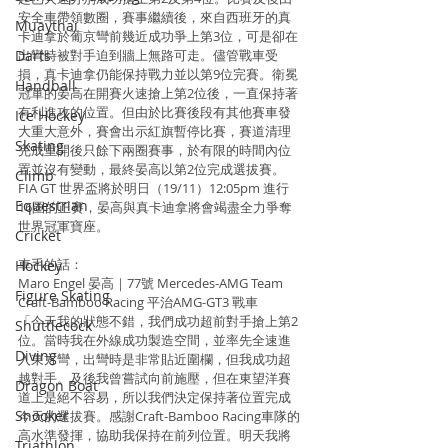
安全車帶領數圈，賽事繼續後，來自西班牙的真
Muaythai
卡迪拿於葡京彎前幾近成功爭上第3位，可是卻在
Darts
出彎時被對手迫到牆上無路可走。儘管戰車受
損，真卡迪拿仍能保持戰力並以第9位完賽。衛冕
Handball
冠軍的晏高在開賽火速搶上第2位後，一直保持著
有利進攻的位置。但由於比賽後段有其他賽車發
Ice Hockey
大重大意外，賽會出示紅旗暫停比賽，賽道清理
Skating
完成重開後只餘下兩圈賽事，於有限的時間內位
置並沒有變動，最終晏高以第2位完成選拔賽。
Climb
FIA GT 世界盃將於明日（19/11）12:05pm 進行
Equestrian
16圈的正賽，晏高與真卡迪拿將會竭盡全力爭奪
世界冠軍寶座。
Cricket
車手的話：
Hockey
Maro Engel 晏高｜77號 Mercedes-AMG Team 
Figure Skating
Craft-Bamboo Racing 平治AMG-GT3 戰車
「今天我的狀態不錯，我們成功超前對手搶上第2
Shuttlecock
位。當時我在外線成功製造空間，並率先全速進
Diving
入東方彎，出彎時是非常貼近圍欄，但我成功超
越對手。及後我曾嘗試向前施壓，但在東望洋賽
Dragon Boat
道上是絕不容易，所以我們決定保持著位置完成
Snooker
今天的選拔賽。感謝Craft-Bamboo Racing車隊的
高水準發揮，協助我保持在前列位置。明天我將
Triathlon