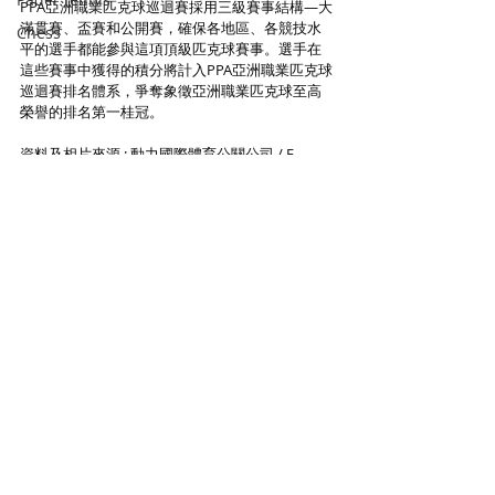
PPA亞洲職業匹克球巡迴賽採用三級賽事結構—大
滿貫賽、盃賽和公開賽，確保各地區、各競技水
Chess
平的選手都能參與這項頂級匹克球賽事。選手在
這些賽事中獲得的積分將計入PPA亞洲職業匹克球
巡迴賽排名體系，爭奪象徵亞洲職業匹克球至高
榮譽的排名第一桂冠。
資料及相片來源 : 動力國際體育公關公司 / F-
Sports Promotions Limited
Pickle Ball
Pickle Ball
Recent Posts
See All