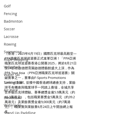
Golf
Fencing
Badminton
Soccer
Lacrosse
Rowing
Swimming
（香港，2025年6月19日）國際匹克球最高殿堂—
PPA職業匹克球巡迴賽正式進軍亞洲！「PPA亞洲
Rope Skipping
職業匹克球巡迴賽香港公開賽2025」將於8月21日
Volleyball
至24日在啟德體育園啟德體藝館盛大上演，作為
PPA Tour Asia （PPA亞洲職業匹克球巡迴賽）關
Water Ski
鍵賽事之一，賽事由F-Sports Promotions 
Sailing Boat
Limited主辦，並獲中國香港網球總會支持，業餘
球手有機會與職業球手一同踏上賽場，全城共享
Air Race
世界級匹克球體驗。賽事總獎金逾5.9萬美元（約
46.3萬港元），包括職業賽獎金5萬美元（約39.2
Basketball
萬港元）及業餘賽獎金逾9,000美元（約7萬港
Waterpolo
元）。職業賽與業餘賽6月24日上午開放網上報
名。
Stand Up Paddling