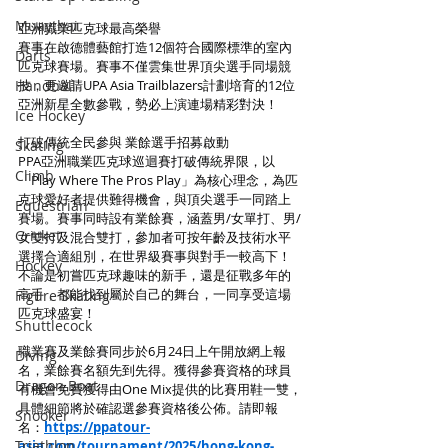
Muaythai
亞洲職業匹克球最高榮譽
賽事在啟德體藝館打造12個符合國際標準的室內
Darts
匹克球賽場。賽事不僅雲集世界頂尖選手同場競
Handball
技，更邀請UPA Asia Trailblazers計劃培育的12位
亞洲新星全數參戰，勢必上演連場精彩對決！
Ice Hockey
打破傳統全民參與 業餘選手招募啟動
Skating
PPA亞洲職業匹克球巡迴賽打破傳統界限，以
Climb
「Play Where The Pros Play」為核心理念，為匹
克球愛好者提供難得機會，與頂尖選手一同踏上
Equestrian
賽場。賽事同時設有業餘賽，涵蓋男/女單打、男/
Cricket
女雙打及混合雙打，參加者可按年齡及技術水平
選擇合適組別，在世界級賽事與對手一較高下！
Hockey
不論是初嘗匹克球趣味的新手，還是征戰多年的
高手，都能找到屬於自己的舞台，一同享受這場
Figure Skating
匹克球盛宴！
Shuttlecock
職業賽及業餘賽同步於6月24日上午開放網上報
Diving
名，業餘賽名額先到先得。獲得參賽資格的球員
Dragon Boat
有機會免費獲得由One Mix提供的比賽用鞋一雙，
具體細節將於確認選參賽資格後公佈。請即報
Snooker
名：
https://ppatour-
Triathlon
asia.com/tournament/2025/hong-kong-