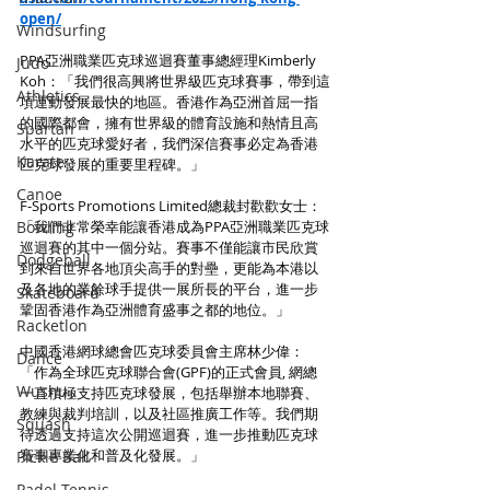
open/
Windsurfing
PPA亞洲職業匹克球巡迴賽董事總經理Kimberly 
Judo
Koh：「我們很高興將世界級匹克球賽事，帶到這
Athletics
項運動發展最快的地區。香港作為亞洲首屈一指
的國際都會，擁有世界級的體育設施和熱情且高
Spartan
水平的匹克球愛好者，我們深信賽事必定為香港
Karate
匹克球發展的重要里程碑。」
Canoe
F-Sports Promotions Limited總裁封歡歡女士：
Bowling
「我們非常榮幸能讓香港成為PPA亞洲職業匹克球
巡迴賽的其中一個分站。賽事不僅能讓市民欣賞
Dodgeball
到來自世界各地頂尖高手的對壘，更能為本港以
及各地的業餘球手提供一展所長的平台，進一步
Skateboard
鞏固香港作為亞洲體育盛事之都的地位。」
Racketlon
中國香港網球總會匹克球委員會主席林少偉：
Dance
「作為全球匹克球聯合會(GPF)的正式會員, 網總
Wushu
一直積極支持匹克球發展，包括舉辦本地聯賽、
教練與裁判培訓，以及社區推廣工作等。我們期
Squash
待透過支持這次公開巡迴賽，進一步推動匹克球
賽事專業化和普及化發展。」
Pickle Ball
Padel Tennis