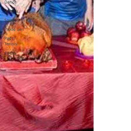
Dance
Wushu
Squash
Pickle Ball
Padel
Tennis
Chess