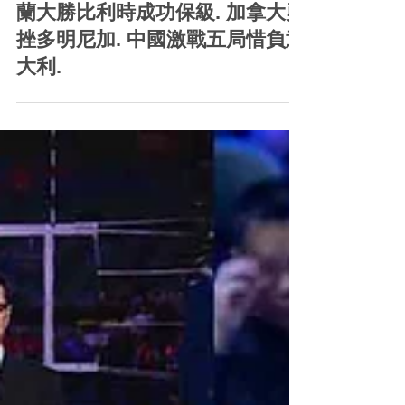
Sports Image Plus
Jul 12
「中國人壽（海外）世界女排聯
賽香港2026」第五日賽事. 烏克
蘭大勝比利時成功保級. 加拿大勇
挫多明尼加. 中國激戰五局惜負意
大利.