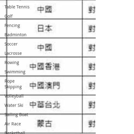
Table Tennis
Golf
Fencing
Badminton
Soccer
Lacrosse
Rowing
Swimming
Rope
Skipping
Volleyball
Water Ski
Sailing Boat
Air Race
Basketball