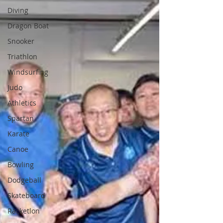
Diving
Dragon Boat
Snooker
Triathlon
Windsurfing
Judo
Athletics
Spartan
Karate
Canoe
Bowling
Dodgeball
Skateboard
Racketlon