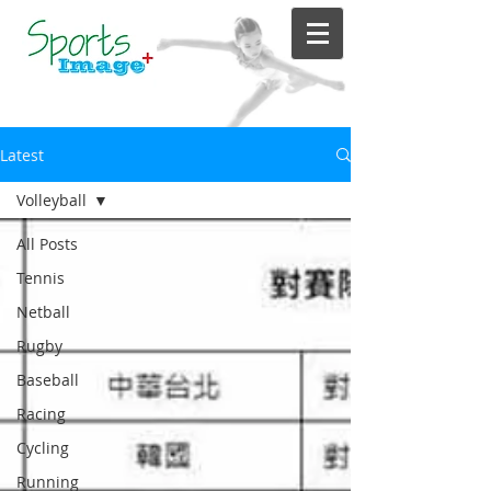
Latest
Volleyball
All Posts
Tennis
Netball
Rugby
Baseball
Racing
Cycling
Running