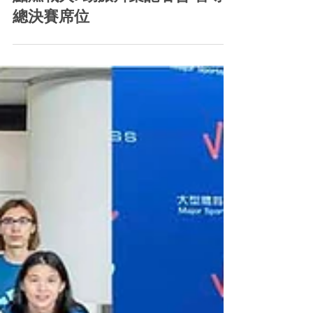
Sports Image Plus
Jul 6
「中國人壽（海外）世界女排聯
賽香港2026」. 明日啟德體藝館
點燃戰火. 勁旅齊集記者會 誓奪
總決賽席位