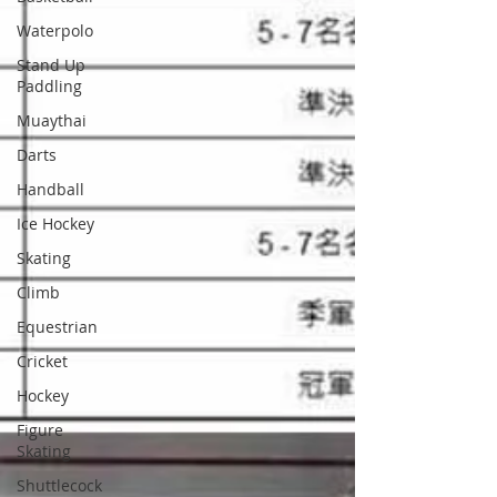
Waterpolo
Stand Up
Paddling
Muaythai
Darts
Handball
Ice Hockey
Skating
Climb
Equestrian
Cricket
Hockey
Figure
Skating
Shuttlecock