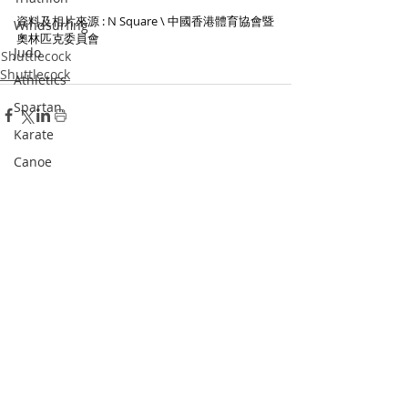
資料及相片來源 : N Square \ 中國香港體育協會暨
Windsurfing
奧林匹克委員會
Judo
Shuttlecock
Shuttlecock
Athletics
Spartan
Karate
Canoe
Recent Posts
See All
Bowling
Dodgeball
Skateboard
Racketlon
Dance
Wushu
Squash
Pickle Ball
Padel Tennis