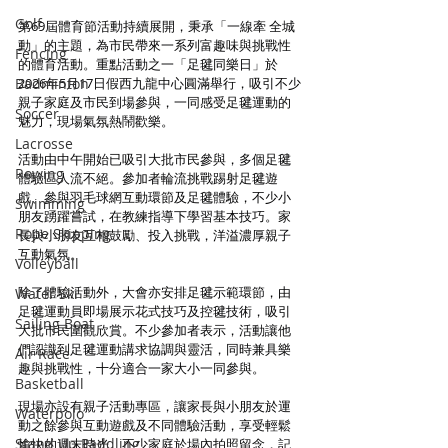
Golf
第69屆體育節活動持續展開，秉承「一線牽 全城
動」的主題，為市民帶來一系列富趣味與挑戰性
Fencing
的體育活動。重點活動之一「足毽同樂日」於
Badminton
2026年5月17日假西九龍中心圓滿舉行，吸引不少
親子家庭及市民到場參與，一同感受足毽運動的
Soccer
魅力，現場氣氛熱鬧歡樂。
Lacrosse
活動由中午開始已吸引大批市民參與，多個足毽
Rowing
體驗區人流不絕。參加者輪流挑戰踢射足毽遊
戲、參與羽毛球網互動環節及足毽體驗，不少小
Swimming
朋友踴躍嘗試，在教練指導下學習基本技巧。家
Rope Skipping
長與小朋友互相鼓勵、投入挑戰，洋溢濃厚親子
互動氣氛。
Volleyball
除了體驗活動外，大會亦安排足毽示範環節，由
Water Ski
足毽運動員即場展示花式技巧及控毽技術，吸引
Sailing Boat
大批市民圍觀欣賞。不少參加者表示，活動讓他
們認識到足毽運動講求協調與靈活，同時兼具樂
Air Race
趣與挑戰性，十分適合一家大小一同參與。
Basketball
現場亦設有親子活動專區，讓家長與小朋友於運
Waterpolo
動之餘參與互動遊戲及不同體驗活動，享受輕鬆
Stand Up Paddling
愉快的週末時光。不少家庭於場內拍照留念，記