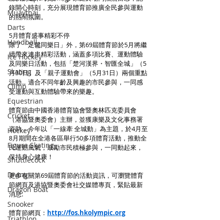
錄開心時刻，充分展現體育節推廣全民參與運動
Muaythai
的熱鬧氛圍。
Darts
5月體育盛事精彩不停
Handball
除了「足毽同樂日」外，第69屆體育節於5月將繼
續帶來連串精彩活動，涵蓋多項比賽、運動體驗
Ice Hockey
及同樂日活動，包括「楚河漢界・智匯全城」（5
Skating
月30日）及「親子運動會」（5月31日）兩個重點
活動，適合不同年齡及興趣的市民參與，一同感
Climb
受運動與互動體驗帶來的樂趣。
Equestrian
體育節由中國香港體育協會暨奧林匹克委員會
Cricket
（港協暨奧委會）主辦，並獲康樂及文化事務署
資助，今年以「一線牽 全城動」為主題，於4月至
Hockey
8月期間在全港各區舉行50多項體育活動，推動全
Figure Skating
民運動風氣，鼓勵市民積極參與，一同動起來，
保持身心健康！
Shuttlecock
Diving
更多有關第69屆體育節的活動資訊，可瀏覽體育
節網頁及港協暨奧委會社交媒體專頁，緊貼最新
Dragon Boat
消息.
Snooker
體育節網頁：
http://fos.hkolympic.org
Triathlon