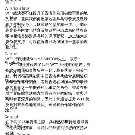
會。」
Windsurfing
WTT總決賽不僅提升了香港作為頂尖體育目的地
Judo
的聲譽，還與我們促進該地區乒乓球發展及激發
青少年對投身乒乓球運動的願景相一致。乒總正
Athletics
為此賽事向文化體育及旅遊局申請成為M品牌賽
Spartan
事，相信香港對乒乓球的深厚聯繫，加上強大的
持份者支持，可以使香港成為舉辦這一盛事的理
Karate
想地點。
Canoe
WTT 行政總裁Steve DAINTON先生，表示：
Bowling
「WTT 總決賽代表了我們 WTT 系列賽的巔峰，最
高水平的運動員聚集在一起，為賽季畫下完美句
Dodgeball
點。我們很高興能與中國香港乒乓總會展開這項
Skateboard
多年合作夥伴關係，看到香港在舉辦本賽季最精
彩的賽事之一中擔任如此重要的角色。香港在舉
Racketlon
辦世界級體育活動方面具有良好的紀錄，並與乒
Dance
乓球有著深厚的聯繫，因此非常適合提升 WTT 總
決賽對來自各地運動員、球迷和合作夥伴的體
Wushu
驗。」
Squash
在準備2025年賽事之際，乒總熱切期待這場即將
Pickle Ball
展開的激烈賽事，同時我們熱切期待您的支持及
參與!
Padel Tennis