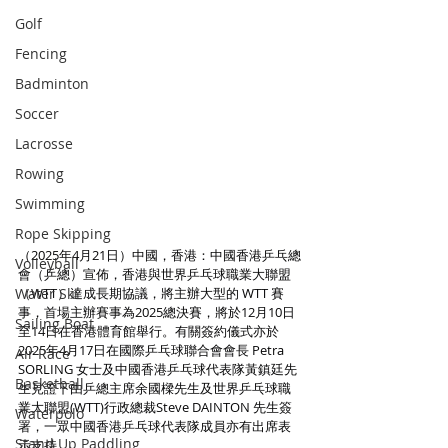
Golf
Fencing
Badminton
Soccer
Lacrosse
Rowing
Swimming
Rope Skipping
（2025年4月21日）中國，香港：中國香港乒乓總
Volleyball
會（乒總）宣佈，香港與世界乒乓球職業大聯盟
Water Ski
（WTT）達成長期協議，將主辦大型的 WTT 賽
事，首場主辦賽事為2025總決賽，將於12月10日
Sailing Boat
至14日在香港體育館舉行。有關簽約儀式亦於
2025年4月17日在國際乒乓球聯合會會長 Petra 
Air Race
SORLING 女士及中國香港乒乓球代表隊黃鎮廷先
Basketball
生見證下由乒總主席余國樑先生及世界乒乓球職
業大聯盟(WTT)行政總裁Steve DAINTON 先生簽
Waterpolo
署，一眾中國香港乒乓球代表隊成員亦有出席表
Stand Up Paddling
示支持。