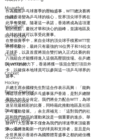
Muaythai
作為國際乒乓球賽季的壓軸盛事，WTT總決賽將
中國香港變為乒乓球的核心，世界頂尖球手將在
Darts
此爭奪榮耀。隨著這一承諾，香港將成為這項運
Handball
動的焦點，慶祝才華和決心的巔峰，並讓地區及
全球的球迷可以享受此賽事。
Ice Hockey
在整個賽季中，來自全球的頂尖球手積累WTT世
Skating
界排名積分，最終只有最強的16位男子和16位女
子球手，以及首度將混合雙打納入正式比賽的前
Climb
八強組合才能獲得進入這個高壓競技場。在乒總
Equestrian
與 WTT的努力下，香港將獲一張混合雙打項目外
卡，以確保本地球員可以參與這一項乒乓球界的
Cricket
盛事。
Hockey
乒總主席余國樑先生對這合作表示高興：「能夠
Figure Skating
將這項世界頂級乒乓盛事落戶香港，是對乒總辦
賽能力的充分肯定。我們將全力配合WTT，為球
Shuttlecock
迷呈現最精彩的比賽，同時藉此推動地區及社區
Diving
乒乓運動發展。」余主席補充：「這對我們的社
區和我們地區的運動來說是一個重要的進步。舉
Dragon Boat
辦WTT大型賽事不僅會為我們的球迷帶來頂級賽
Snooker
事，還將激勵新一代的球員和支持者，並且是向
全世界展示香港作為國際體育盛事之都的絕佳機
Triathlon