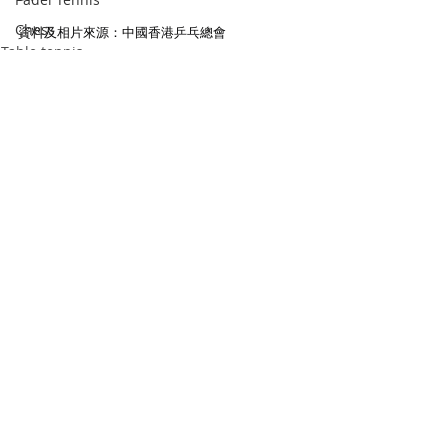
Chess
資料及相片來源：中國香港乒乓總會
Table tennis
Table Tennis
Recent Posts
See All