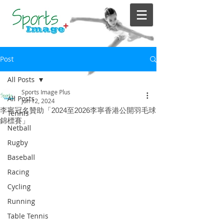
Post
All Posts
Sports Image Plus
All Posts
Jun 12, 2024
李寧冠名贊助「2024至2026李寧香港公開羽毛球
Tennis
錦標賽」
Netball
Rugby
Baseball
Racing
Cycling
Running
Table Tennis