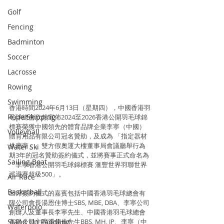
Golf
Fencing
Badminton
Soccer
Lacrosse
Rowing
Swimming
香港時間2024年6月13日（星期四），中國香港羽
Rope Skipping
毛球總會欣然宣佈2024至2026香港公開羽毛球錦
標賽榮獲中國領先的體育品牌企業李寧（中國）
Volleyball
體育用品有限公司冠名贊助，及成為 「指定器材
供應商」。雙方假奧運大樓董事局會議廳舉行為
Water Ski
期3年的冠名贊助簽約儀式，並將賽事正式命名為
Sailing Boat
「李寧香港公開羽毛球錦標賽 滙豐世界羽聯世界
巡迴賽超級500」。
Air Race
Basketball
出席簽約儀式的嘉賓包括中國香港羽毛球總會有
限公司會長湯恩佳博士SBS, MBE, DBA、李寧公司
Waterpolo
創辦人及董事長李寧先生、中國香港羽毛球總會
Stand Up Paddling
有限公司主席湯偉倫先生BBS, MH, JP、李寧（中