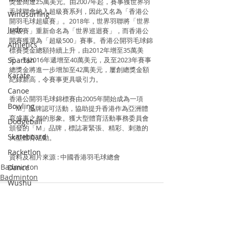
獎金高達25萬美元。由2007年起，賽事獲世界羽
毛球聯會納入超級賽系列，因此又名為「香港公
Windsurfing
開羽毛球超級賽」。2018年，世界羽聯將「世界
Judo
超級賽」重新命名為「世界巡迴賽」，而香港公
開賽獲選為「超級500」賽事。香港公開羽毛球錦
Athletics
標賽獎金總額持續上升，由2012年增至35萬美
Spartan
元，到2016年遞增至40萬美元，及至2023年賽事
總獎金將進一步增加至42萬美元，屢創總獎金額
Karate
紀錄新高，令賽事更具吸引力。
Canoe
香港公開羽毛球錦標賽由2005年開始成為一項
Bowling
「M」品牌認可活動，協助提升香港作為亞洲體
育盛事之都的形象。獲大型體育活動事務委員會
Dodgeball
頒發的「M」品牌，標誌著緊張、精彩、刺激的
Skateboard
大型體育活動。
Racketlon
資料及相片來源 : 中國香港羽毛球總會
Badminton
Dance
Badminton
Wushu
Squash
Pickle Ball
Padel Tennis