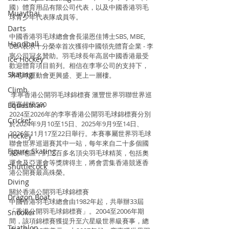
國）體育用品有限公司代表，以及中國香港羽毛
Muaythai
球青少年代表隊成員等。
Darts
中國香港羽毛球總會會長湯恩佳博士SBS, MBE, 
Handball
DBA表示十分榮幸首次獲得中國領先體育企業 - 李
寧公司冠名贊助。羽毛球長年高居中國香港最受
Ice Hockey
歡迎體育項目前列。相信在李寧公司的支持下，
Skating
羽毛球運動會更興盛、更上一層樓。
Climb
 李寧香港公開羽毛球錦標賽 滙豐世界羽聯世界巡
迴賽超級500
Equestrian
2024至2026年的李寧香港公開羽毛球錦標賽分別
Cricket
於2024年9月10至15日、2025年9月9至14日、
2026年11月17至22日舉行。本賽事屬世界羽毛球
Hockey
聯會世界巡迴賽其中一站，每年來自二十多個國
Figure Skating
家和地區，約二百多名頂尖羽毛球精英，包括奧
運會及亞運會等獎牌得主，將會雲集香港競逐香
Shuttlecock
港公開賽最高殊榮。
Diving
關於香港公開羽毛球錦標賽
Dragon Boat
中國香港羽毛球總會由1982年起，共舉辦33屆
「香港公開羽毛球錦標賽」。2004至2006年期
Snooker
間，該項錦標賽獲提升至六星級世界級賽事，總
Triathlon