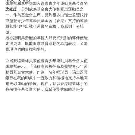
張雄熙和李中堯加入盈豐青少年運動員基金會的
Chess
大家庭，分別成為基金會大使和受惠運動員之
一。作為基金會主席，見到很多由瑞士盈豐銀行
或盈豐青少年運動員基金會（香港）支持的運動
員都能獲得出戰亞運會的資格，我感到十分驕
傲。
這亦證明具潛能的年輕人只要找到對的夥伴便能
走得更遠 – 既能追求體育運動的卓越表現，又能
實現他們的目標和夢想。」
亞巡賽職業球員兼盈豐青少年運動員基金會大使
張雄熙表示：「我很高興被任命為盈豐青少年運
動員基金會大使。作為一名年輕球員，瑞士盈豐
銀行在我的印象中一直致力和積極地支持本地高
爾夫球運動的發展。現在，我以香港職業球手的
身份擔任基金會大使，我希望能夠回饋這份支
持，並藉此鼓勵其他香港精英運動員勇於追尋夢
想。」
Information and photo source : Elite Step Asia / 
盈豐青少年運動員基金會
Golf
Golf