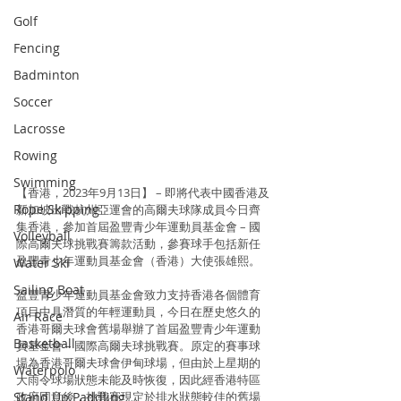
Golf
Fencing
Badminton
Soccer
Lacrosse
Rowing
Swimming
【香港，2023年9月13日】 – 即將代表中國香港及
Rope Skipping
新加坡出戰杭州亞運會的高爾夫球隊成員今日齊
集香港，參加首屆盈豐青少年運動員基金會 – 國
Volleyball
際高爾夫球挑戰賽籌款活動，參賽球手包括新任
盈豐青少年運動員基金會（香港）大使張雄熙。
Water Ski
Sailing Boat
盈豐青少年運動員基金會致力支持香港各個體育
項目中具潛質的年輕運動員，今日在歷史悠久的
Air Race
香港哥爾夫球會舊場舉辦了首屆盈豐青少年運動
Basketball
員基金會 – 國際高爾夫球挑戰賽。原定的賽事球
場為香港哥爾夫球會伊甸球場，但由於上星期的
Waterpolo
大雨令球場狀態未能及時恢復，因此經香港特區
Stand Up Paddling
政府同意後，挑戰賽現定於排水狀態較佳的舊場