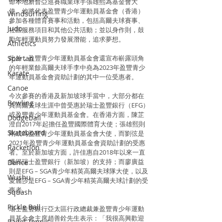
命本地新晉亞巡賽職業球手張雄熙為基金會大
使。他將代表盈豐青少年運動員基金會（香港）
Windsurfing
參加各種體育賽事和活動，包括高爾夫球賽事、
Judo
社區服務項目和其他公共活動；並以身作則，鼓
勵年輕運動員努力發展潛能，追求夢想。
Athletics
Spartan
此外，盈豐青少年運動員基金會還宣布嶄露頭角
的年輕業餘高爾夫球手李中堯為2023年盈豐青少
Karate
年運動員基金會資助計劃的其中一位受惠者。
Canoe
今次參賽的香港及新加坡球手當中，大部分都在
Bowling
其高爾夫球生涯中曾受惠於瑞士盈豐銀行（EFG）
或盈豐青少年運動員基金會。在香港方面，陳芷
Dodgeball
澄自2017年起擔任盈豐國際體育大使；張雄熙則
Skateboard
剛成為盈豐青少年運動員基金會大使，而劉弦是
2021年盈豐青少年運動員基金會資助計劃的受惠
Racketlon
者。至於新加坡方面，許佳惠自2018年以來一直
獲得瑞士盈豐銀行（新加坡）的支持；而廖廣益
Dance
則是EFG – SGA青少年精英高爾夫球隊大使，以及
Wushu
愛麗莎是EFG – SGA青少年精英高爾夫球計劃的受
惠者。
Squash
Pickle Ball
瑞士盈豐銀行亞太區行政總裁兼盈豐青少年運動
員基金會主席趙善銓先生表示：「我很高興歡迎
Padel Tennis