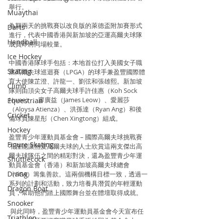
舉行。
Muaythai
為期兩天的挑戰賽以改良版的萊德盃附加賽形式
Darts
進行，代表中國香港與新加坡的亞運高爾夫球隊
Handball
成員即將同場較量。
Ice Hockey
中國香港隊球手包括：本地首位打入美國女子職
Skating
業高爾夫球巡迴賽（LPGA）的球手兼盈豐國際體
育大使陳芷澄、許龍一、劉弦和張雄熙。新加坡
Climb
隊則由頂尖女子高爾夫球手許佳惠（Koh Sock 
Hwee）、廖廣益（James Leow）、愛麗莎
Equestrian
（Aloysa Atienza）、洪孫達（Ryan Ang）和後
Cricket
備球員陳星彤（Chen Xingtong）組成。
Hockey
盈豐青少年運動員基金會 – 國際高爾夫球挑戰賽
Figure Skating
不僅能讓熱愛高爾夫球的人士欣賞這兩支傑出高
爾夫球隊伍之間的精彩對決，還為盈豐青少年運
Shuttlecock
動員基金會（香港）和新加坡高爾夫球總會
Diving
（SGA）籌集善款。這兩個機構目標一致，透過一
系列的計劃和活動，致力培養具潛質的年輕運動
Dragon Boat
員，幫助他們踏上國際舞台並在體壇取得成就。
Snooker
 與此同時，盈豐青少年運動員基金會今天宣布任
Triathlon