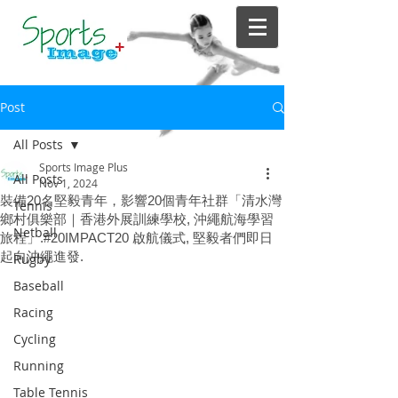
Post
All Posts
Sports Image Plus
All Posts
Nov 1, 2024
裝備20名堅毅青年，影響20個青年社群「清水灣
Tennis
鄉村俱樂部｜香港外展訓練學校, 沖繩航海學習
Netball
旅程」.#20IMPACT20 啟航儀式, 堅毅者們即日
起向沖繩進發.
Rugby
Baseball
Racing
Cycling
Running
Table Tennis