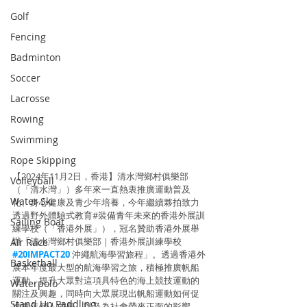
Golf
Fencing
Badminton
Soccer
Lacrosse
Rowing
Swimming
Rope Skipping
【2024年11月2日，香港】清水灣鄉村俱樂部
Volleyball
（「清水灣」）多年來一直熱衷推廣運動普及
Water Ski
化、身心健康及青少年培養，今年繼續夥拍致力
透過野外體驗式教育#裝備青年未來的香港外展訓
Sailing Boat
練學校（「香港外展」），冠名贊助香港外展舉
辦「清水灣鄉村俱樂部｜香港外展訓練學校 
Air Race
#20IMPACT20
 沖繩航海學習旅程」。透過香港外
Basketball
展本年度最大型的航海學習之旅，積極推廣帆船
運動，提升大眾對這項具特色的海上競技運動的
Waterpolo
關注及興趣，同時向大眾展現出帆船運動如何促
Stand Up Paddling
進青年個人成長，以及為社會帶來正面的影響。