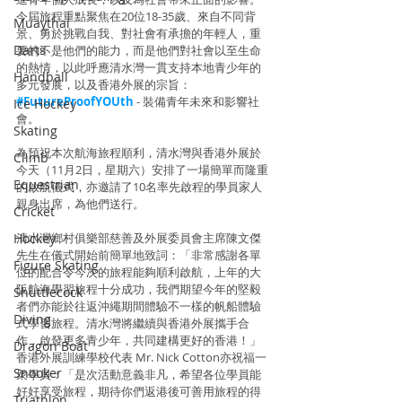
今屆旅程重點聚焦在20位18-35歲、來自不同背
Muaythai
景、勇於挑戰自我、對社會有承擔的年輕人，重
Darts
要的不是他們的能力，而是他們對社會以至生命
的熱情，以此呼應清水灣一貫支持本地青少年的
Handball
多元發展，以及香港外展的宗旨：
#FutureProofYOUth
 - 裝備青年未來和影響社
Ice Hockey
會。
Skating
為預祝本次航海旅程順利，清水灣與香港外展於
Climb
今天（11月2日，星期六）安排了一場簡單而隆重
Equestrian
的啟航儀式，亦邀請了10名率先啟程的學員家人
親身出席，為他們送行。
Cricket
Hockey
清水灣鄉村俱樂部慈善及外展委員會主席陳文傑
先生在儀式開始前簡單地致詞：「非常感謝各單
Figure Skating
位的配合令今次的旅程能夠順利啟航，上年的大
阪航海學習旅程十分成功，我們期望今年的堅毅
Shuttlecock
者們亦能於往返沖繩期間體驗不一樣的帆船體驗
Diving
式學習旅程。清水灣將繼續與香港外展攜手合
作，啟發更多青少年，共同建構更好的香港！」
Dragon Boat
香港外展訓練學校代表 Mr. Nick Cotton亦祝福一
Snooker
衆學員：「是次活動意義非凡，希望各位學員能
好好享受旅程，期待你們返港後可善用旅程的得
Triathlon