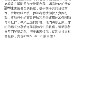
旅程旨在幫助參加者發掘自我，認識彼此的優缺
Chess
點，並善用各自的長處，攜手朝著共同目標前
進。當旅程結束後，參加者將積極投入實際行
動，將航行中的寶貴經驗和所學運用於20個弱勢
青年社群，帶來正面的影響。他們將以互動工作
坊的形式分享航海學習旅程中的收穫，幫助弱勢
青年們發現潛能、培養未來技能，促進福祉與社
會包容，實現#20IMPACT20的目標！
資料及相片來源 : Yello Marketing / 清水灣鄉村俱
樂部
Sailing Boat
Sailing Boat
Recent Posts
See All