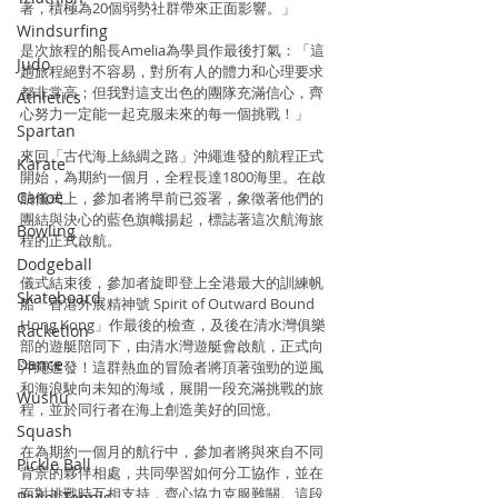
著，積極為20個弱勢社群帶來正面影響。」
Windsurfing
是次旅程的船長Amelia為學員作最後打氣：「這
Judo
趟旅程絕對不容易，對所有人的體力和心理要求
都非常高；但我對這支出色的團隊充滿信心，齊
Athletics
心努力一定能一起克服未來的每一個挑戰！」
Spartan
來回「古代海上絲綢之路」沖繩進發的航程正式
Karate
開始，為期約一個月，全程長達1800海里。在啟
Canoe
航儀式上，參加者將早前已簽署，象徵著他們的
團結與決心的藍色旗幟揚起，標誌著這次航海旅
Bowling
程的正式啟航。
Dodgeball
儀式結束後，參加者旋即登上全港最大的訓練帆
Skateboard
船「香港外展精神號 Spirit of Outward Bound 
Hong Kong」作最後的檢查，及後在清水灣俱樂
Racketlon
部的遊艇陪同下，由清水灣遊艇會啟航，正式向
Dance
沖繩進發！這群熱血的冒險者將頂著強勁的逆風
和海浪駛向未知的海域，展開一段充滿挑戰的旅
Wushu
程，並於同行者在海上創造美好的回憶。
Squash
在為期約一個月的航行中，參加者將與來自不同
Pickle Ball
背景的夥伴相處，共同學習如何分工協作，並在
面對挑戰時互相支持，齊心協力克服難關。這段
Padel Tennis