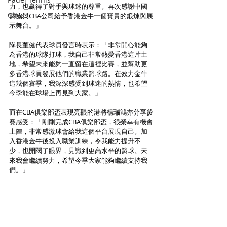
力，也贏得了對手與球迷的尊重。再次感謝中國
Chess
籃協與CBA公司給予香港金牛一個寶貴的鍛煉與展
示舞台。」
隊長董健代表球員發言時表示：「非常開心能夠
為香港的球隊打球，我自己非常熱愛香港這片土
地，希望未來能夠一直留在這裡比賽，並幫助更
多香港球員發展他們的職業籃球路。在效力金牛
這幾個賽季，我深深感受到球迷的熱情，也希望
今季能在球場上再見到大家。」
而在CBA俱樂部盃表現亮眼的港將楊瑞鴻亦分享參
賽感受：「剛剛完成CBA俱樂部盃，很榮幸有機會
上陣，非常感激球會給我這個平台展現自己。加
入香港金牛後投入職業訓練，令我能力提升不
少，也開闊了眼界，見識到更高水平的籃球。未
來我會繼續努力，希望今季大家能夠繼續支持我
們。」
香港金牛戰畢CBA俱樂部盃後，隨即把焦點轉回即
將展開的2025/26 NBL新賽季。球隊將作最後季前
備戰，期望以最佳狀態迎接新球季，向三連霸目
標全力進發。