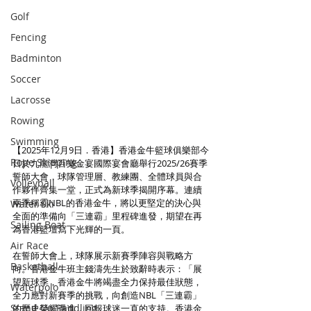
Golf
Fencing
Badminton
Soccer
Lacrosse
Rowing
Swimming
【2025年12月9日．香港】香港金牛籃球俱樂部今
Rope Skipping
日於九龍灣百樂金宴國際宴會廳舉行2025/26賽季
誓師大會，球隊管理層、教練團、全體球員與合
Volleyball
作夥伴齊集一堂，正式為新球季揭開序幕。連續
兩季稱霸NBL的香港金牛，將以更堅定的決心與
Water Ski
全面的準備向「三連霸」里程碑進發，期望在再
Sailing Boat
為香港籃壇寫下光輝的一頁。
Air Race
在誓師大會上，球隊展示新賽季陣容與戰略方
Basketball
向。香港金牛班主錢濤先生於致辭時表示：「展
望新球季，香港金牛將竭盡全力保持最佳狀態，
Waterpolo
全力應對新賽季的挑戰，向創造NBL「三連霸」
Stand Up Paddling
的歷史榮耀邁進，回報球迷一直的支持。香港金