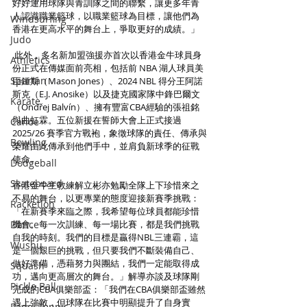
好好運用球隊與青訓隊之間的聯繫，讓更多年青
人認識職業籃球，以職業籃球為目標，讓他們為
Windsurfing
香港在更高水平的舞台上，爭取更好的成績。」
Judo
 此外，多名新加盟強援亦首次以香港金牛球員身
Athletics
份正式在傳媒面前亮相，包括前 NBA 湖人球員美
Spartan
臣鍾斯（Mason Jones）、2024 NBL 得分王阿諾
斯克（E.J. Anosike）以及捷克國家隊中鋒巴爾文
Karate
（Ondřej Balvín）、擁有豐富CBA經驗的張祖銘
與曲虹霖。五位新援在誓師大會上正式接過 
Canoe
2025/26 賽季官方戰袍，象徵球隊的責任、傳承與
Bowling
榮耀由此傳承到他們手中，並肩負新球季的征戰
使命。
Dodgeball
Skateboard
香港金牛主教練解立彬亦勉勵全隊上下珍惜來之
不易的舞台，以更專業的態度迎接新賽季挑戰：
Racketlon
「在新賽季來臨之際，我希望每位球員都能珍惜
Dance
機會。每一次訓練、每一場比賽，都是我們挑戰
自我的時刻。我們的目標是贏得NBL三連霸，這
Wushu
是一個艱巨的挑戰，但只要我們不斷裝備自己、
做好準備，憑藉努力與團結，我們一定能取得成
Squash
功，邁向更高層次的舞台。」解導亦談及球隊剛
Pickle Ball
完成的CBA俱樂部盃：「我們在CBA俱樂部盃雖然
遇上強敵，但球隊在比賽中明顯提升了自身實
Padel Tennis