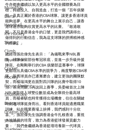
牛亦都會繼續以加入更高水平的全國聯賽為目
Muaythai
標，持續投入、自我造血，打造一個『百年俱樂
部』及真正屬於香港的CBA球隊。讓更多香港球員
Darts
能夠追夢、在更高水平的舞台上展示自己，讓香
Handball
港球迷亦能夠欣賞更高水平的比賽。『敢港敢
闖』不只是香港金牛的口號，更是我們講得出，
Ice Hockey
做得到的行動信念，我為這支球隊的拼搏精神感
Skating
到自豪。」
Climb
總經理孫欣偉先生表示：「為備戰來季NBL賽
Equestrian
事，球隊保留部份奪冠班底，並進一步升級外援
陣容。在剛剛舉行的CBA 俱樂部盃賽事中，球隊
Cricket
更顯現出具備CBA水準的競爭力，兩度擊敗CBA球
隊。新舊球員亦已逐漸磨合，建立更強的團隊默
Hockey
契，而楊瑞鴻更在面對四川隊的比賽中取得10
Figure Skating
分，表現亮眼。再說回上賽季，吳委峻首次上陣
NBL便取得入球雙位數並成為全隊得分最高球
Shuttlecock
員，而楊睿騏也時常獲得出場機會，往往在關鍵
Diving
時刻為球隊挺身而出。看到香港球員能適應職業
訓練、站在職業賽場上拚搏，我們感到十分欣
Dragon Boat
喜。」孫欣偉先生強調香港金牛扎根香港，重視
本地球員的培育，致力為香港籃球發展貢獻力
Snooker
量：「我們會繼續為香港籃壇培養新一代球員，
Triathlon