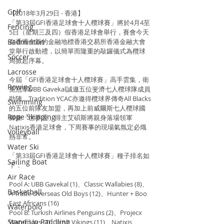
Golf
【2018年3月29日 - 香港】
「第33屆GFI香港足球會十人欖球賽」將於4月4至
Fencing
5日（星期三及四）假香港足球會舉行，賽會今天
Badminton
在香港全新的金融地標香港交易所香港金融大會
堂舉行啟動禮，以簡單而隆重的敲鑼儀式為欖球
Soccer
周掀起序幕。
Lacrosse
今屆「GFI香港足球會十人欖球賽」高手雲集，衛
Rowing
冕冠軍UBB Gavekal誠邀五位斐濟七人欖球隊成員
助陣，Tradition YCAC亦邀得欖球界傳奇All Blacks
Swimming
的五位前隊友加盟，再加上前威爾斯七人欖球國
Rope Skipping
腳兼「世界盃」得主艾碩斯將親身落場領軍
Natixis香港足球會，下周賽事的現場氣氛定必熾
Volleyball
熱非常。
Water Ski
「第33屆GFI香港足球會十人欖球賽」種子排名如
Sailing Boat
下：
Air Race
Pool A: UBB Gavekal (1)、Classic Wallabies (8)、
Basketball
A-Trade Overseas Old Boys (12)、Hunter + Boo 
East Africans (16)
Waterpolo
Pool B: Turkish Airlines Penguins (2)、Projecx 
Stand Up Paddling
Waterboys (7)、Irish Vikings (11)、Natixis 