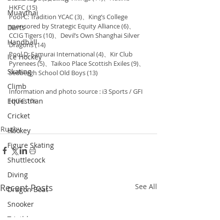
HKFC (15)
Muaythai
Pool C: Tradition YCAC (3)、King’s College 
sponsored by Strategic Equity Alliance (6)、
Darts
CCIG Tigers (10)、Devil’s Own Shanghai Silver 
Handball
Dragons (14)
Pool D: Samurai International (4)、Kir Club 
Ice Hockey
Pyrenees (5)、Taikoo Place Scottish Exiles (9)、
Skating
Sedbergh School Old Boys (13)
Climb
Information and photo source : i3 Sports / GFI 
Equestrian
HKFC 10s
Cricket
Rugby
Hockey
Figure Skating
Shuttlecock
Diving
Recent Posts
See All
Dragon Boat
Snooker
Triathlon