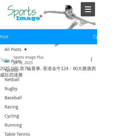
Post
All Posts
Sports Image Plus
All Posts
Jul 16, 2025
2025 NBL第7輪賽事. 香港金牛124：80大勝廣西
Tennis
威壯四連勝
Netball
Rugby
Baseball
Racing
Cycling
Running
Table Tennis