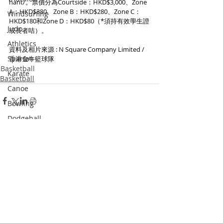
hant/。票價分為Courtside：HKD$3,000、Zone
A：HKD$380、Zone B：HKD$280、Zone C：
Windsurfing
HKD$180和Zone D：HKD$80（*須持有效學生證
Judo
或長者咭）。
Athletics
資料及相片來源 : N Square Company Limited / 
Spartan
香港金牛籃球隊
Basketball
Karate
Basketball
Canoe
Bowling
Dodgeball
Skateboard
Recent Posts
See All
Racketlon
Dance
Wushu
Squash
Pickle Ball
Padel Tennis