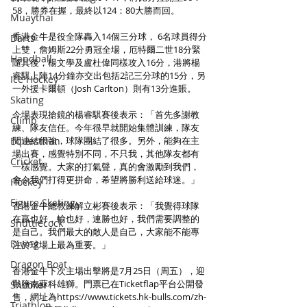
58，勝券在握，最終以124：80大勝而回。
Muaythai
香港金牛是役全隊轟入14個三分球， 6名球員得分
Darts
上雙，詹姆斯22分勇冠全場，厄特爾二世18分緊
Handball
隨其後，楊文學及盧杜偉同樣攻入16分，港將楊
睿騏上陣14分鐘亦交出包括2記三分球的15分，另
Ice Hockey
一外援卡爾頓（Josh Carlton）則有13分進賬。
Skating
今場表現搶鏡的楊睿騏賽後表示：「首先多謝教
Climb
練、隊友信任。今年很早就開始集體訓練，隊友
Equestrian
間連結很強，球隊團結了很多。另外，能夠在主
場出賽，感覺特別不同，不只我，其他隊友都有
Cricket
一樣感覺。大家的打氣聲，真的會激勵到我們，
會令我們打得更拼命，希望將勝利送給球迷。」
Hockey
Figure Skating
香港金牛總教練解立彬賽後表示：「我覺得球隊
在贏也好，輸也好，連勝也好，我們需要調整的
Shuttlecock
是自己。我們最大的敵人是自己，大家能不能專
Diving
注於球場上最為重要。」
Dragon Boat
香港金牛下次主場出擊將是7月25日（周五），迎
戰鹽南蘇科雄獅。門票已在Ticketflap平台公開發
Snooker
售，網址為https://
www.tickets.hk-bulls.com/zh-
Triathlon