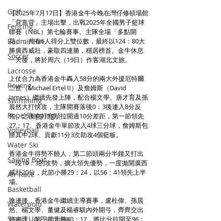
Golf
【2025年7月17日】香港金牛今晚在灣仔修頓場館
「背靠背」主場出擊，出戰2025年全國男子籃球
Fencing
聯賽（NBL）第七輪賽事。主隊全場「多點開
Badminton
花」，共有6人得分上雙位數，最終以124：80大
勝廣西威壯，豪取四連勝，穩居榜首。金牛休息
Soccer
一天後，將於周六（19日）作客湖北文旅。
Lacrosse
上仗合力為香港金牛轟入58分的兩大外援厄特爾
Rowing
二世（Michael Ertel II）及詹姆斯（David 
James）繼續先發上陣，配合楊文學、唐才育及孫
Swimming
晨然大打快攻，主隊開賽落後0：3後連入8分反
Rope Skipping
先，之後愈打愈順拉開過10分差距，第一節領先
27：17。香港金牛單節攻入4球三分球，詹姆斯包
Volleyball
辦其中2球、貢獻11分3次助攻4個籃板。
Water Ski
香港金牛得勢不饒人，第二節頭兩分半鐘又打出
Sailing Boat
一段10：3的攻勢，擴大領先優勢，一度拋開廣西
威壯20分，此節小勝29：24，以56：41領先上半
Air Race
場。
Basketball
換邊後，香港金牛繼續主導賽事，盧杜偉、孫晨
Waterpolo
然、楊文學、董健及楊睿騏內外開弓，齊齊交出
Stand Up Paddling
好表現，第三節大勝40：17，將比分拉開至96：